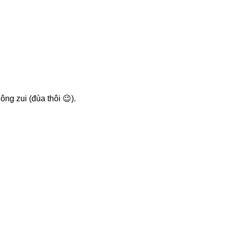
ng zui (đùa thôi 😉).