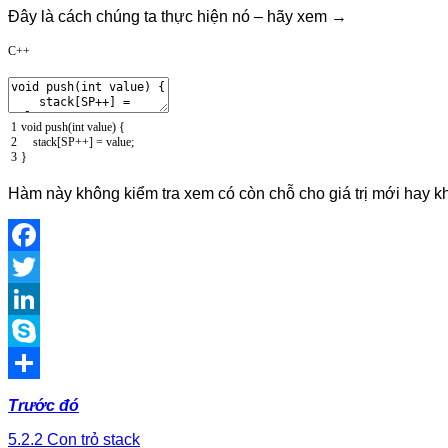
Đây là cách chúng ta thực hiện nó – hãy xem →
C++
1
void
push
(
int
value
)
{
2
stack
[
SP
++
]
=
value
;
3
}
Hàm này không kiểm tra xem có còn chỗ cho giá trị mới hay k
Facebook
Twitter
LinkedIn
Skype
Share
Trước đó
5.2.2 Con trỏ stack