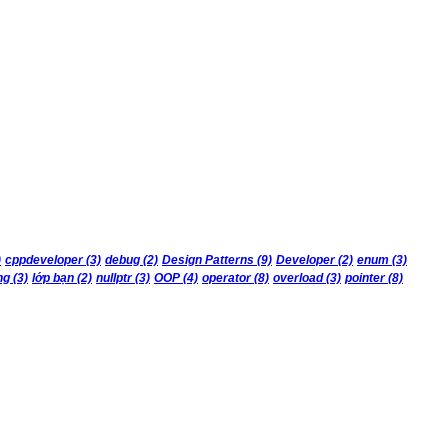
)
cppdeveloper
(3)
debug
(2)
Design Patterns
(9)
Developer
(2)
enum
(3)
ng
(3)
lớp bạn
(2)
nullptr
(3)
OOP
(4)
operator
(8)
overload
(3)
pointer
(8)