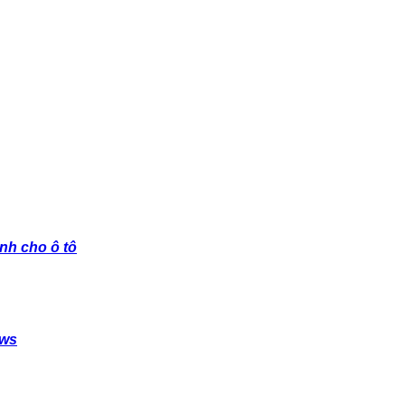
nh cho ô tô
ows