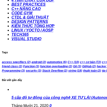
4 TÍNH CHẤT CỦA OOP
BEST PRACTICES
C++ NÂNG CAO
CODE GYM
CTDL & GIẢI THUẬT
DESIGN PATTERNS
KIẾN THỨC TỔNG HỢP
LINUX / YOCTO / AOSP
TECH365
VISUAL STUDIO
Tags
access specifiers
(2)
android
(2)
automotive
(6)
C++
(10)
c++ cơ bản
(72)
c++
friend class
(2)
Function
(3)
function overloading
(2)
Git
(3)
GitHub
(2)
hacker
Programming
(3)
security
(3)
Stack Overflow
(2)
string
(18)
thuật toán
(2)
tip
(
Bài viết gần đây
5 cấp độ tự động của công nghệ XE TỰ LÁI (Autono
Tháng Mười 21, 2020
0