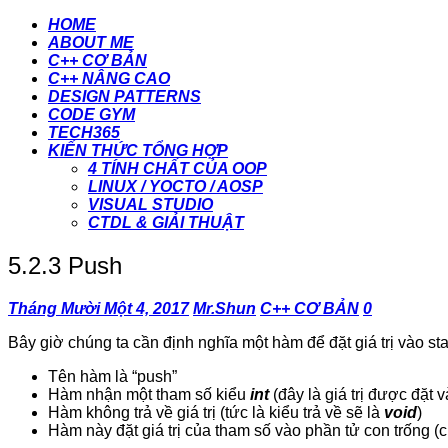
HOME
ABOUT ME
C++ CƠ BẢN
C++ NÂNG CAO
DESIGN PATTERNS
CODE GYM
TECH365
KIẾN THỨC TỔNG HỢP
4 TÍNH CHẤT CỦA OOP
LINUX / YOCTO / AOSP
VISUAL STUDIO
CTDL & GIẢI THUẬT
5.2.3 Push
Tháng Mười Một 4, 2017
Mr.Shun
C++ CƠ BẢN
0
Bây giờ chúng ta cần định nghĩa một hàm để đặt giá trị vào st
Tên hàm là “push”
Hàm nhận một tham số kiểu
int
(đây là giá trị được đặt 
Hàm không trả về giá trị (tức là kiểu trả về sẽ là
void
)
Hàm này đặt giá trị của tham số vào phần tử con trống (