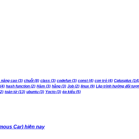
 nâng cao
(3)
chuỗi
(8)
class
(3)
codefun
(3)
const
(4)
con trỏ
(4)
Cplusplus
(14
(4)
hash function
(2)
Hàm
(3)
hằng
(3)
Job
(2)
linux
(9)
Lập trình hướng đối tượ
2)
toán tử
(13)
ubuntu
(3)
Yocto
(3)
ép kiểu
(5)
mous Car) hiện nay