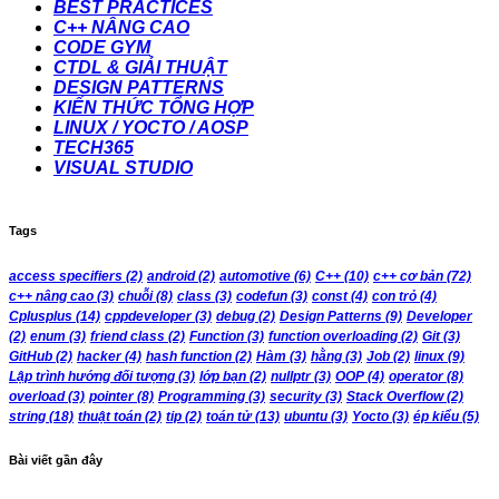
BEST PRACTICES
C++ NÂNG CAO
CODE GYM
CTDL & GIẢI THUẬT
DESIGN PATTERNS
KIẾN THỨC TỔNG HỢP
LINUX / YOCTO / AOSP
TECH365
VISUAL STUDIO
Tags
access specifiers
(2)
android
(2)
automotive
(6)
C++
(10)
c++ cơ bản
(72)
c++ nâng cao
(3)
chuỗi
(8)
class
(3)
codefun
(3)
const
(4)
con trỏ
(4)
Cplusplus
(14)
cppdeveloper
(3)
debug
(2)
Design Patterns
(9)
Developer
(2)
enum
(3)
friend class
(2)
Function
(3)
function overloading
(2)
Git
(3)
GitHub
(2)
hacker
(4)
hash function
(2)
Hàm
(3)
hằng
(3)
Job
(2)
linux
(9)
Lập trình hướng đối tượng
(3)
lớp bạn
(2)
nullptr
(3)
OOP
(4)
operator
(8)
overload
(3)
pointer
(8)
Programming
(3)
security
(3)
Stack Overflow
(2)
string
(18)
thuật toán
(2)
tip
(2)
toán tử
(13)
ubuntu
(3)
Yocto
(3)
ép kiểu
(5)
Bài viết gần đây