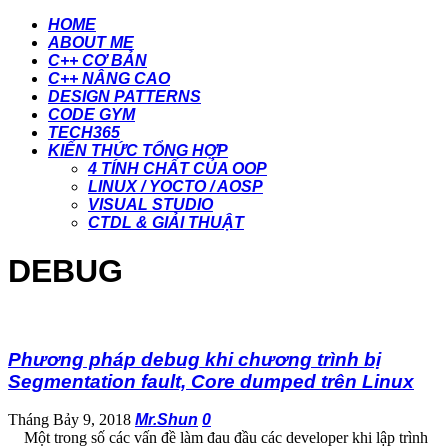
HOME
ABOUT ME
C++ CƠ BẢN
C++ NÂNG CAO
DESIGN PATTERNS
CODE GYM
TECH365
KIẾN THỨC TỔNG HỢP
4 TÍNH CHẤT CỦA OOP
LINUX / YOCTO / AOSP
VISUAL STUDIO
CTDL & GIẢI THUẬT
DEBUG
Phương pháp debug khi chương trình bị
Segmentation fault, Core dumped trên Linux
Tháng Bảy 9, 2018
Mr.Shun
0
Một trong số các vấn đề làm đau đầu các developer khi lập trình