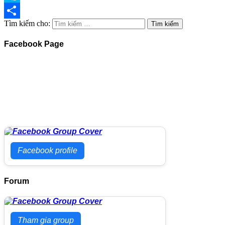
Skype
Tìm kiếm cho:
Share
Facebook Page
Facebook profile
Forum
Tham gia group