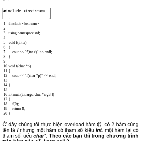
1
#include <iostream>
2
3
using
namespace
std
;
4
5
void
f
(
int
x
)
6
{
7
cout
<
<
"f(int x)"
<
<
endl
;
8
}
9
10
void
f
(
char
*
p
)
11
{
12
cout
<
<
"f(char *p)"
<
<
endl
;
13
14
}
15
16
int
main
(
int
argc
,
char
*
argv
[
]
)
17
{
18
f
(
0
)
;
19
return
0
;
20
}
Ở đây chúng tôi thực hiện overload hàm
f()
, có 2 hàm cùng
tên là
f
nhưng một hàm có tham số kiểu
int
,
một hàm lại có
tham số kiểu
char
*.
Theo các bạn thì trong chương trình