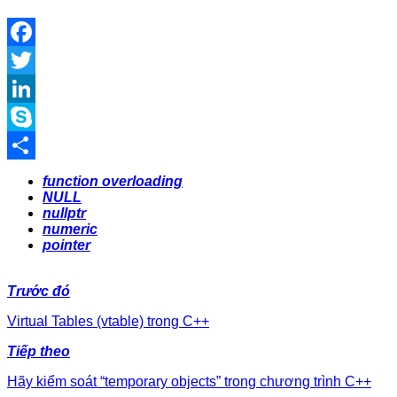
Facebook
Twitter
LinkedIn
Skype
Share
function overloading
NULL
nullptr
numeric
pointer
Trước đó
Virtual Tables (vtable) trong C++
Tiếp theo
Hãy kiểm soát “temporary objects” trong chương trình C++