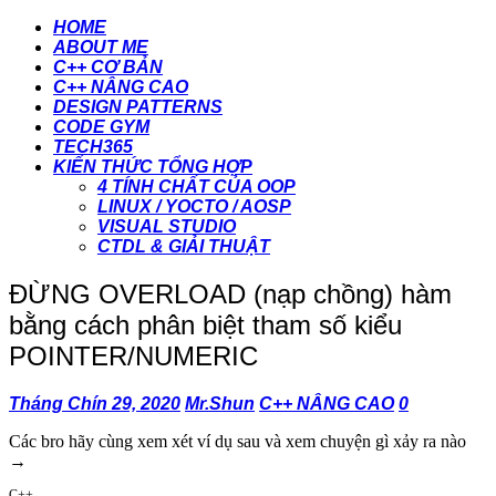
HOME
ABOUT ME
C++ CƠ BẢN
C++ NÂNG CAO
DESIGN PATTERNS
CODE GYM
TECH365
KIẾN THỨC TỔNG HỢP
4 TÍNH CHẤT CỦA OOP
LINUX / YOCTO / AOSP
VISUAL STUDIO
CTDL & GIẢI THUẬT
ĐỪNG OVERLOAD (nạp chồng) hàm
bằng cách phân biệt tham số kiểu
POINTER/NUMERIC
Tháng Chín 29, 2020
Mr.Shun
C++ NÂNG CAO
0
Các bro hãy cùng xem xét ví dụ sau và xem chuyện gì xảy ra nào
→
C++