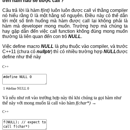
trên hàm nào sẽ được call ?
Câu trả lời là hàm
f(int)
luôn luôn được call vì thằng compiler
nó hiểu rằng 0 là một hằng số nguyên. Điều này có thể dẫn
tới một số tình huống mà hàm được call lại không phải là
hàm mà developer mong muốn. Trường hợp mà chúng ta
hay gặp dẫn đến việc call function không đúng mong muốn
thường là liên quan đến con trỏ
NULL
.
Việc define macro
NULL
là phụ thuộc vào compiler, và trước
C++11 (chưa có
nullptr
) thì có nhiều trường hợp
NULL
được
define như thế này
C++
1
#define NULL 0
Và nếu như rơi vào trường hợp này thì khi chúng ta gọi hàm như
thế này với mong muốn là call vào hàm
f(char*)
→
C++