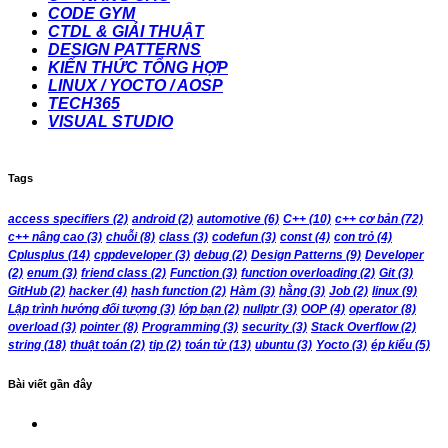
CODE GYM
CTDL & GIẢI THUẬT
DESIGN PATTERNS
KIẾN THỨC TỔNG HỢP
LINUX / YOCTO / AOSP
TECH365
VISUAL STUDIO
Tags
access specifiers
(2)
android
(2)
automotive
(6)
C++
(10)
c++ cơ bản
(72)
c++ nâng cao
(3)
chuỗi
(8)
class
(3)
codefun
(3)
const
(4)
con trỏ
(4)
Cplusplus
(14)
cppdeveloper
(3)
debug
(2)
Design Patterns
(9)
Developer
(2)
enum
(3)
friend class
(2)
Function
(3)
function overloading
(2)
Git
(3)
GitHub
(2)
hacker
(4)
hash function
(2)
Hàm
(3)
hằng
(3)
Job
(2)
linux
(9)
Lập trình hướng đối tượng
(3)
lớp bạn
(2)
nullptr
(3)
OOP
(4)
operator
(8)
overload
(3)
pointer
(8)
Programming
(3)
security
(3)
Stack Overflow
(2)
string
(18)
thuật toán
(2)
tip
(2)
toán tử
(13)
ubuntu
(3)
Yocto
(3)
ép kiểu
(5)
Bài viết gần đây