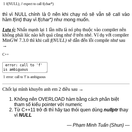
1
f
(
NULL
)
;
// expect to call f(char*)
thì vì NULL chính là 0 nên khi chạy nó sẽ vẫn sẽ call vào
hàm
f(int)
thay vì
f(char*)
như mong muốn.
Lưu ý:
Nhấn mạnh lại 1 lần nữa là nó phụ thuộc vào compiler nên
không phải lúc nào kết quả cũng như ở trên nhé. Ví dụ với compiler
MinGW 7.3.0 thì khi call
f(NULL)
sẽ dẫn đến lỗi compile như sau
→
C++
1
error
:
call
to
'f'
is
ambiguous
Chốt lại mình khuyên anh em 2 điều sau →
Không nên OVERLOAD hàm bằng cách phân biệt
tham số kiểu pointer với numeric
Từ C++11 trở đi thì hãy tạo thói quen dùng
nullptr
thay
vì
NULL
— Phạm Minh Tuấn (Shun) —