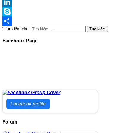
Twitter
LinkedIn
Skype
Tìm kiếm cho:
Share
Facebook Page
Facebook profile
Forum