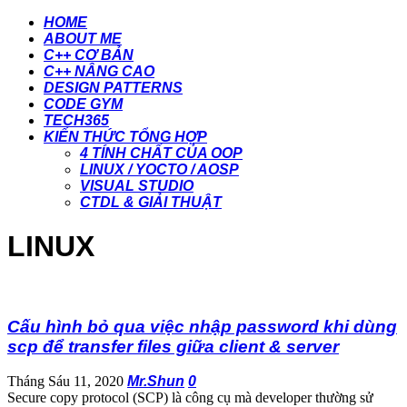
HOME
ABOUT ME
C++ CƠ BẢN
C++ NÂNG CAO
DESIGN PATTERNS
CODE GYM
TECH365
KIẾN THỨC TỔNG HỢP
4 TÍNH CHẤT CỦA OOP
LINUX / YOCTO / AOSP
VISUAL STUDIO
CTDL & GIẢI THUẬT
LINUX
Cấu hình bỏ qua việc nhập password khi dùng
scp để transfer files giữa client & server
Tháng Sáu 11, 2020
Mr.Shun
0
Secure copy protocol (SCP) là công cụ mà developer thường sử