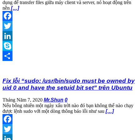
dụng để transfer files giữa máy client và server, nó hoạt động trên
nền
[…]
Facebook
Twitter
LinkedIn
Skype
Share
Fix lỗi “sudo: /usr/bin/sudo must be owned by
uid 0 and have the setuid bit set” trên Ubuntu
Tháng Năm 7, 2020
Mr.Shun
0
Nếu bỗng nhiên một ngày xấu trời nào đó bạn không thể nào chạy
được lệnh sudo với một dòng thông báo lỗi như sau
[…]
Facebook
Twitter