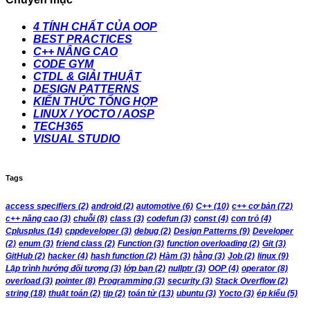
4 TÍNH CHẤT CỦA OOP
BEST PRACTICES
C++ NÂNG CAO
CODE GYM
CTDL & GIẢI THUẬT
DESIGN PATTERNS
KIẾN THỨC TỔNG HỢP
LINUX / YOCTO / AOSP
TECH365
VISUAL STUDIO
Tags
access specifiers
(2)
android
(2)
automotive
(6)
C++
(10)
c++ cơ bản
(72)
c++ nâng cao
(3)
chuỗi
(8)
class
(3)
codefun
(3)
const
(4)
con trỏ
(4)
Cplusplus
(14)
cppdeveloper
(3)
debug
(2)
Design Patterns
(9)
Developer
(2)
enum
(3)
friend class
(2)
Function
(3)
function overloading
(2)
Git
(3)
GitHub
(2)
hacker
(4)
hash function
(2)
Hàm
(3)
hằng
(3)
Job
(2)
linux
(9)
Lập trình hướng đối tượng
(3)
lớp bạn
(2)
nullptr
(3)
OOP
(4)
operator
(8)
overload
(3)
pointer
(8)
Programming
(3)
security
(3)
Stack Overflow
(2)
string
(18)
thuật toán
(2)
tip
(2)
toán tử
(13)
ubuntu
(3)
Yocto
(3)
ép kiểu
(5)