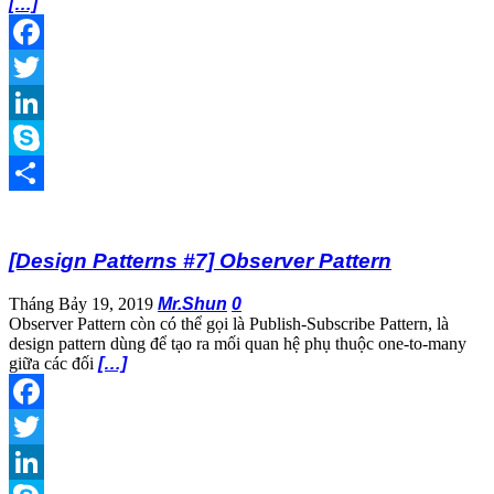
[…]
Facebook
Twitter
LinkedIn
Skype
Share
[Design Patterns #7] Observer Pattern
Tháng Bảy 19, 2019
Mr.Shun
0
Observer Pattern còn có thể gọi là Publish-Subscribe Pattern, là
design pattern dùng để tạo ra mối quan hệ phụ thuộc one-to-many
giữa các đối
[…]
Facebook
Twitter