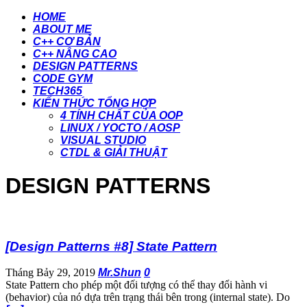
HOME
ABOUT ME
C++ CƠ BẢN
C++ NÂNG CAO
DESIGN PATTERNS
CODE GYM
TECH365
KIẾN THỨC TỔNG HỢP
4 TÍNH CHẤT CỦA OOP
LINUX / YOCTO / AOSP
VISUAL STUDIO
CTDL & GIẢI THUẬT
DESIGN PATTERNS
[Design Patterns #8] State Pattern
Tháng Bảy 29, 2019
Mr.Shun
0
State Pattern cho phép một đối tượng có thể thay đổi hành vi
(behavior) của nó dựa trên trạng thái bên trong (internal state). Do