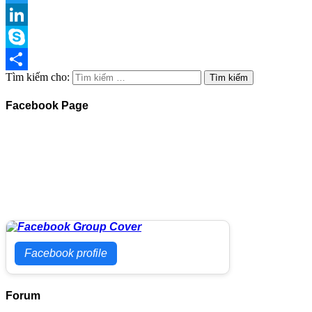
Twitter
LinkedIn
Skype
Tìm kiếm cho:
Share
Facebook Page
Facebook profile
Forum