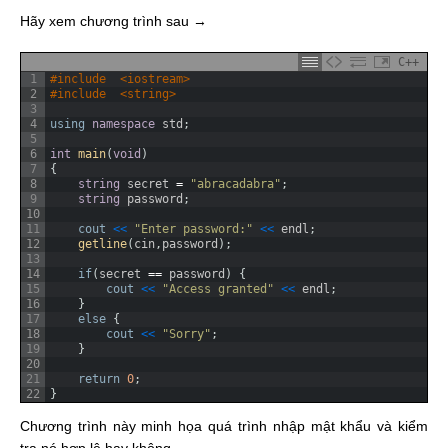
Hãy xem chương trình sau →
C++
1
#include  <iostream>
2
#include  <string>
3
4
using
namespace
std
;
5
6
int
main
(
void
)
7
{
8
string
secret
=
"abracadabra"
;
9
string
password
;
10
11
cout
<
<
"Enter password:"
<
<
endl
;
12
getline
(
cin
,
password
)
;
13
14
if
(
secret
==
password
)
{
15
cout
<
<
"Access granted"
<
<
endl
;
16
}
17
else
{
18
cout
<
<
"Sorry"
;
19
}
20
21
return
0
;
22
}
Chương trình này minh họa quá trình nhập mật khẩu và kiểm