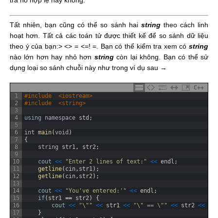
tra nó hợp lệ hay không.
Tất nhiên, bạn cũng có thể so sánh hai
string
theo cách linh
hoạt hơn. Tất cả các toán tử được thiết kế để so sánh dữ liệu
theo ý của bạn:> <> = <=! =. Bạn có thể kiểm tra xem có
string
nào lớn hơn hay nhỏ hơn
string
còn lại không. Bạn có thể sử
dụng loại so sánh chuỗi này như trong ví dụ sau →
C++
1
#include  <iostream>
2
#include  <string>
3
4
using
namespace
std
;
5
6
int
main
(
void
)
7
{
8
string
str1
,
str2
;
9
10
cout
<
<
"Enter 2 lines of text:"
<
<
endl
;
11
getline
(
cin
,
str1
)
;
12
getline
(
cin
,
str2
)
;
13
14
cout
<
<
"You've entered:'"
<
<
endl
;
15
if
(
str1
==
str2
)
{
16
cout
<
<
"\""
<
<
str1
<
<
"\" == \""
<
<
str2
<
<
"\
17
}