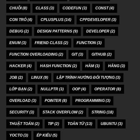
CHUỖI
(8)
CLASS
(3)
CODEFUN
(3)
CONST
(4)
CON TRỎ
(4)
CPLUSPLUS
(14)
CPPDEVELOPER
(3)
DEBUG
(2)
DESIGN PATTERNS
(9)
DEVELOPER
(2)
ENUM
(3)
FRIEND CLASS
(2)
FUNCTION
(3)
FUNCTION OVERLOADING
(2)
GIT
(3)
GITHUB
(2)
HACKER
(4)
HASH FUNCTION
(2)
HÀM
(3)
HẰNG
(3)
JOB
(2)
LINUX
(9)
LẬP TRÌNH HƯỚNG ĐỐI TƯỢNG
(3)
LỚP BẠN
(2)
NULLPTR
(3)
OOP
(4)
OPERATOR
(8)
OVERLOAD
(3)
POINTER
(8)
PROGRAMMING
(3)
SECURITY
(3)
STACK OVERFLOW
(2)
STRING
(18)
THUẬT TOÁN
(2)
TIP
(2)
TOÁN TỬ
(13)
UBUNTU
(3)
YOCTO
(3)
ÉP KIỂU
(5)