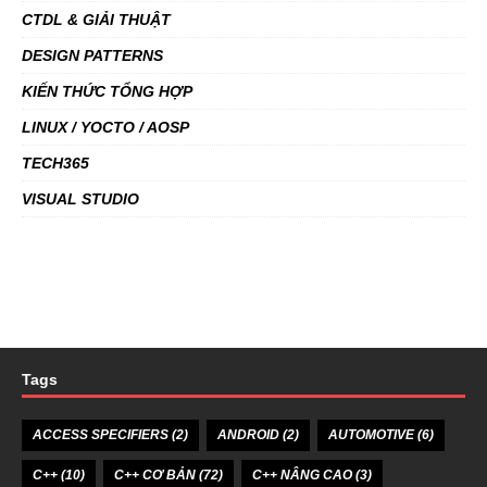
CTDL & GIẢI THUẬT
DESIGN PATTERNS
KIẾN THỨC TỔNG HỢP
LINUX / YOCTO / AOSP
TECH365
VISUAL STUDIO
Tags
ACCESS SPECIFIERS
(2)
ANDROID
(2)
AUTOMOTIVE
(6)
C++
(10)
C++ CƠ BẢN
(72)
C++ NÂNG CAO
(3)