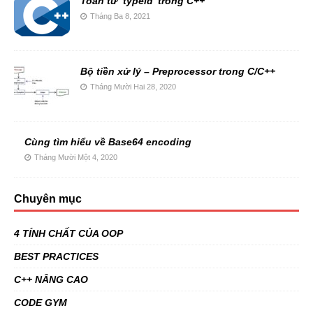
Toán tử ‘typeid’ trong C++
Tháng Ba 8, 2021
Bộ tiền xử lý – Preprocessor trong C/C++
Tháng Mười Hai 28, 2020
Cùng tìm hiểu về Base64 encoding
Tháng Mười Một 4, 2020
Chuyên mục
4 TÍNH CHẤT CỦA OOP
BEST PRACTICES
C++ NÂNG CAO
CODE GYM