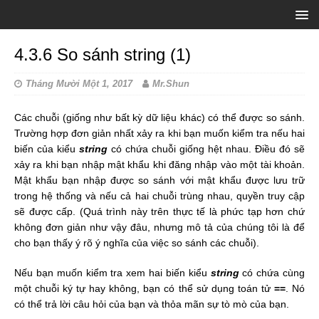
4.3.6 So sánh string (1)
Tháng Mười Một 1, 2017
Mr.Shun
Các chuỗi (giống như bất kỳ dữ liệu khác) có thể được so sánh.
Trường hợp đơn giản nhất xảy ra khi bạn muốn kiểm tra nếu hai
biến của kiểu
string
có chứa chuỗi giống hệt nhau. Điều đó sẽ
xảy ra khi bạn nhập mật khẩu khi đăng nhập vào một tài khoản.
Mật khẩu bạn nhập được so sánh với mật khẩu được lưu trữ
trong hệ thống và nếu cả hai chuỗi trùng nhau, quyền truy cập
sẽ được cấp. (Quá trình này trên thực tế là phức tạp hơn chứ
không đơn giản như vậy đâu, nhưng mô tả của chúng tôi là để
cho bạn thấy ý rõ ý nghĩa của việc so sánh các chuỗi).
Nếu bạn muốn kiểm tra xem hai biến kiểu
string
có chứa cùng
một chuỗi ký tự hay không, bạn có thể sử dụng toán tử
==
. Nó
có thể trả lời câu hỏi của bạn và thỏa mãn sự tò mò của bạn.