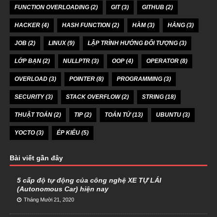
FUNCTION OVERLOADING
(2)
GIT
(3)
GITHUB
(2)
HACKER
(4)
HASH FUNCTION
(2)
HÀM
(3)
HẰNG
(3)
JOB
(2)
LINUX
(9)
LẬP TRÌNH HƯỚNG ĐỐI TƯỢNG
(3)
LỚP BẠN
(2)
NULLPTR
(3)
OOP
(4)
OPERATOR
(8)
OVERLOAD
(3)
POINTER
(8)
PROGRAMMING
(3)
SECURITY
(3)
STACK OVERFLOW
(2)
STRING
(18)
THUẬT TOÁN
(2)
TIP
(2)
TOÁN TỬ
(13)
UBUNTU
(3)
YOCTO
(3)
ÉP KIỂU
(5)
Bài viết gần đây
5 cấp độ tự động của công nghệ XE TỰ LÁI
(Autonomous Car) hiện nay
Tháng Mười 21, 2020