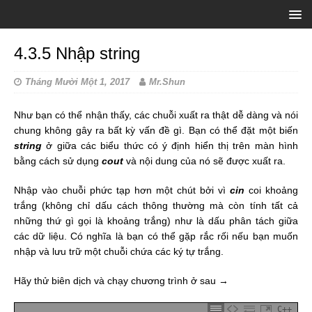
4.3.5 Nhập string
Tháng Mười Một 1, 2017
Mr.Shun
Như bạn có thể nhận thấy, các chuỗi xuất ra thật dễ dàng và nói
chung không gây ra bất kỳ vấn đề gì. Bạn có thể đặt một biến
string
ở giữa các biểu thức có ý định hiển thị trên màn hình
bằng cách sử dụng
cout
và nội dung của nó sẽ được xuất ra.
Nhập vào chuỗi phức tạp hơn một chút bởi vì
cin
coi khoảng
trắng (không chỉ dấu cách thông thường mà còn tính tất cả
những thứ gì gọi là khoảng trắng) như là dấu phân tách giữa
các dữ liệu. Có nghĩa là bạn có thể gặp rắc rối nếu bạn muốn
nhập và lưu trữ một chuỗi chứa các ký tự trắng.
Hãy thử biên dịch và chạy chương trình ở sau →
C++