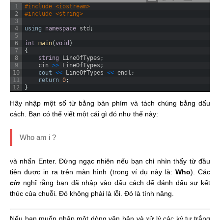
1
#include <iostream>
2
#include <string>
3
4
using
namespace
std
;
5
6
int
main
(
void
)
7
{
8
string
LineOfTypes
;
9
cin
>
>
LineOfTypes
;
10
cout
<
<
LineOfTypes
<
<
endl
;
11
return
0
;
12
}
Hãy nhập một số từ bằng bàn phím và tách chúng bằng dấu
cách. Bạn có thể viết một cái gì đó như thế này:
Who am i ?
và nhấn Enter. Đừng ngạc nhiên nếu bạn chỉ nhìn thấy từ đầu
tiên được in ra trên màn hình (trong ví dụ này là:
Who
). Các
cin
nghĩ rằng bạn đã nhập vào dấu cách để đánh dấu sự kết
thúc của chuỗi. Đó không phải là lỗi. Đó là tính năng.
Nếu bạn muốn nhập một dòng văn bản và xử lý các ký tự trắng