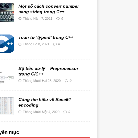
Một số cách convert number
sang string trong C++
Tháng Năm 7, 2021
0
Toán tử ‘typeid’ trong C++
Tháng Ba 8, 2021
0
Bộ tiền xử lý – Preprocessor
trong C/C++
Tháng Mười Hai 28, 2020
0
Cùng tìm hiểu về Base64
encoding
Tháng Mười Một 4, 2020
0
yên mục