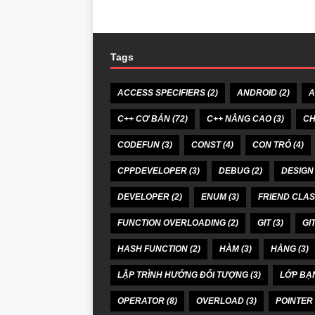
Tags
ACCESS SPECIFIERS
(2)
ANDROID
(2)
A
C++ CƠ BẢN
(72)
C++ NÂNG CAO
(3)
CH
CODEFUN
(3)
CONST
(4)
CON TRỎ
(4)
CPPDEVELOPER
(3)
DEBUG
(2)
DESIGN
DEVELOPER
(2)
ENUM
(3)
FRIEND CLA
FUNCTION OVERLOADING
(2)
GIT
(3)
GI
HASH FUNCTION
(2)
HÀM
(3)
HẰNG
(3)
LẬP TRÌNH HƯỚNG ĐỐI TƯỢNG
(3)
LỚP BẠ
OPERATOR
(8)
OVERLOAD
(3)
POINTER