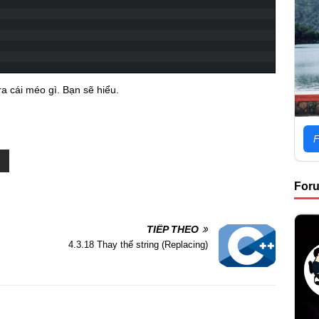
a cái méo gì. Bạn sẽ hiểu.
F
For
TIẾP THEO
4.3.18 Thay thế string (Replacing)