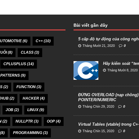
Bài viết gần đây
5 cấp độ tự động của công ngh
UTOMOTIVE
(6)
C++
(10)
Tháng Mười 21, 2020
0
UỖI
(8)
CLASS
(3)
Hãy kiểm soát “te
CPLUSPLUS
(14)
Tháng Mười 8, 2020
 PATTERNS
(9)
SS
(2)
FUNCTION
(3)
ĐỪNG OVERLOAD (nạp chồng) h
THUB
(2)
HACKER
(4)
POINTER/NUMERIC
Tháng Chín 29, 2020
0
JOB
(2)
LINUX
(9)
N
(2)
NULLPTR
(3)
OOP
(4)
Virtual Tables (vtable) trong C+
Tháng Chín 15, 2020
0
(8)
PROGRAMMING
(3)