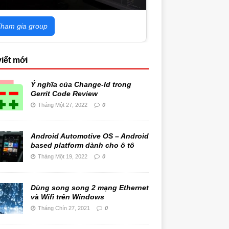
ham gia group
viết mới
Ý nghĩa của Change-Id trong
Gerrit Code Review
Tháng Một 27, 2022
0
Android Automotive OS – Android
based platform dành cho ô tô
Tháng Một 19, 2022
0
Dùng song song 2 mạng Ethernet
và Wifi trên Windows
Tháng Chín 27, 2021
0