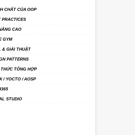
NH CHẤT CỦA OOP
 PRACTICES
 NÂNG CAO
E GYM
 & GIẢI THUẬT
GN PATTERNS
 THỨC TỔNG HỢP
X / YOCTO / AOSP
H365
AL STUDIO