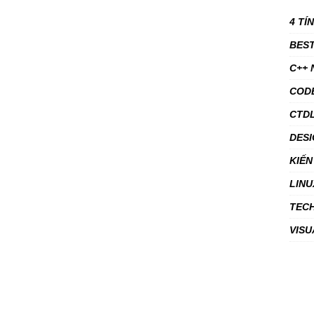
4 TÍ
BEST
C++
COD
CTDL
DESI
KIẾN
LINU
TEC
VISU