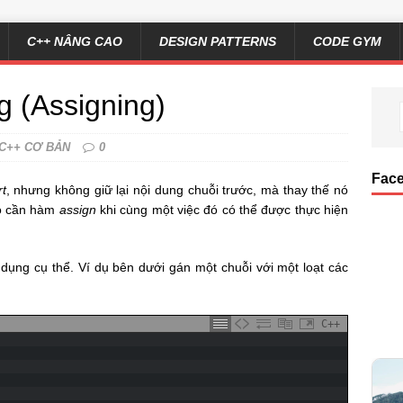
C++ NÂNG CAO
DESIGN PATTERNS
CODE GYM
ng (Assigning)
C++ CƠ BẢN
0
Fac
rt
, nhưng không giữ lại nội dung chuỗi trước, mà thay thế nó
ao cần hàm
assign
khi cùng một việc đó có thể được thực hiện
dụng cụ thể. Ví dụ bên dưới gán một chuỗi với một loạt các
C++