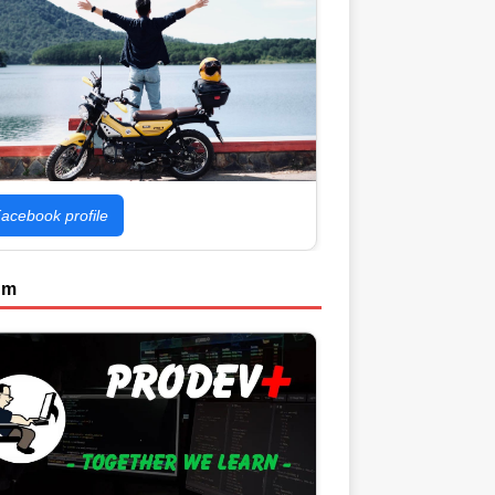
acebook profile
um