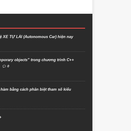
ệ XE TỰ LÁI (Autonomous Car) hiện nay
mporary objects” trong chương trình C++
0
àm bằng cách phân biệt tham số kiểu
+