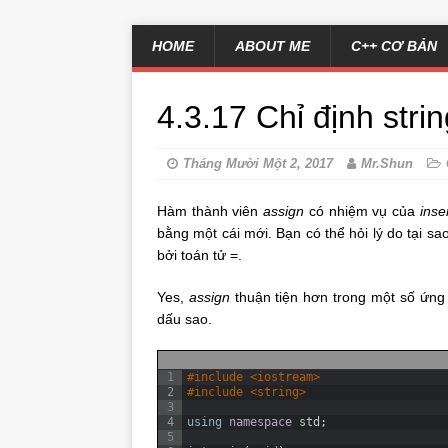
HOME
ABOUT ME
C++ CƠ BẢN
4.3.17 Chỉ định stri
Tháng Mười Một 2, 2017
Mr.Shun
Hàm thành viên
assign
có nhiệm vụ của
inse
bằng một cái mới. Bạn có thể hỏi lý do tại s
bởi toán tử =.
Yes,
assign
thuận tiện hơn trong một số ứng 
dấu sao.
1
#include <iostream>
2
#include <string> 
3
4
using
namespace
std
;
5