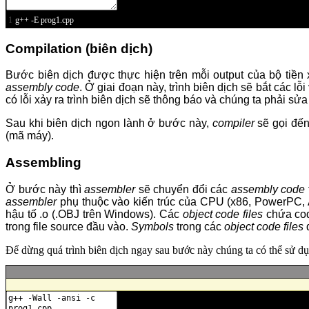
1
g
++
-
E
prog1
.
cpp
Compilation (biên dịch)
Bước biên dịch được thực hiện trên mỗi output của bộ tiền x
assembly code
. Ở giai đoạn này, trình biên dịch sẽ bắt các 
có lỗi xảy ra trình biên dịch sẽ thông báo và chúng ta phải sửa 
Sau khi biên dịch ngon lành ở bước này,
compiler
sẽ gọi đến
(mã máy).
Assembling
Ở bước này thì
assembler
sẽ chuyển đổi các
assembly code
assembler
phụ thuộc vào kiến trúc của CPU (x86, PowerPC,
hậu tố .o (.OBJ trên Windows). Các
object code files
chứa cod
trong file source đầu vào.
Symbols
trong các
object code files
đ
Để dừng quá trình biên dịch ngay sau bước này chúng ta có thể sử d