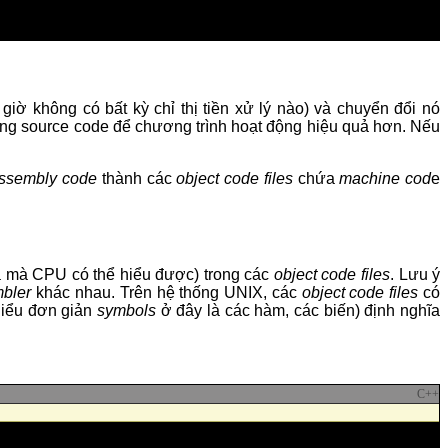
giờ không có bất kỳ chỉ thị tiền xử lý nào) và chuyển đổi nó
ự động source code để chương trình hoạt động hiệu quả hơn. Nếu
ssembly code
thành các
object code files
chứa
machine cod
e
 mà CPU có thể hiểu được) trong các
object code files
. Lưu ý
mbler
khác nhau. Trên hệ thống UNIX, các
object code files
có
hiểu đơn giản
symbols
ở đây là các hàm, các biến) định nghĩa
C++