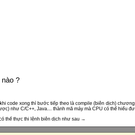
 nào ?
i code xong thì bước tiếp theo là compile (biên dịch) chương t
 được) như C/C++, Java… thành mã máy mà CPU có thể hiểu đư
có thể thực thi lệnh biên dịch như sau →