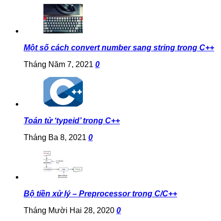
Một số cách convert number sang string trong C++
Tháng Năm 7, 2021
0
Toán tử ‘typeid’ trong C++
Tháng Ba 8, 2021
0
Bộ tiền xử lý – Preprocessor trong C/C++
Tháng Mười Hai 28, 2020
0