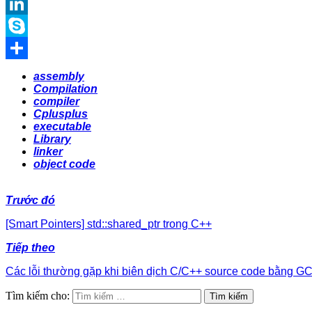
Twitter
LinkedIn
Skype
Share
assembly
Compilation
compiler
Cplusplus
executable
Library
linker
object code
Trước đó
[Smart Pointers] std::shared_ptr trong C++
Tiếp theo
Các lỗi thường gặp khi biên dịch C/C++ source code bằng G
Tìm kiếm cho: