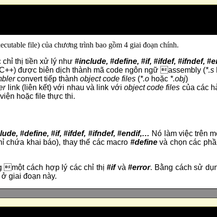
executable file) của chương trình bao gồm 4 giai đoạn chính.
chỉ thị tiền xử lý như
#include,
#define, #if, #ifdef, #ifndef, #
ý C++) được biên dịch thành mã code ngôn ngữ assembly (
*.s
bler
convert tiếp thành
object code
files
(
*.o
hoặc
*.obj
)
ker
link (liên kết) với nhau và link với
o
bject code files
của các h
viện hoặc file thực thi.
lude,
#define, #if, #ifdef, #ifndef, #endif,…
Nó làm việc trên mộ
ỉ chứa khai báo), thay thế các macro
#define
và chọn các phần
ng một cách hợp lý các chỉ thị
#if
và
#error
. Bằng cách sử dụ
 ở giai đoạn này.