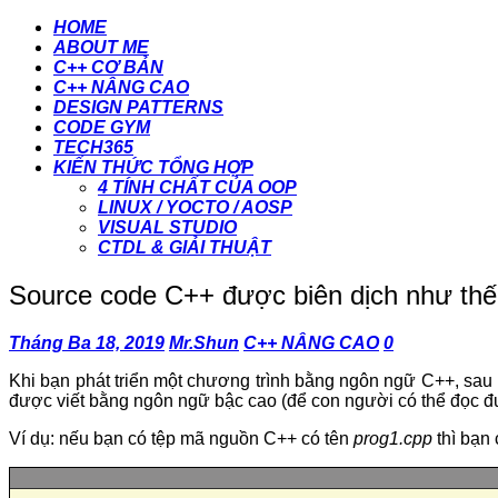
HOME
ABOUT ME
C++ CƠ BẢN
C++ NÂNG CAO
DESIGN PATTERNS
CODE GYM
TECH365
KIẾN THỨC TỔNG HỢP
4 TÍNH CHẤT CỦA OOP
LINUX / YOCTO / AOSP
VISUAL STUDIO
CTDL & GIẢI THUẬT
Source code C++ được biên dịch như thế
Tháng Ba 18, 2019
Mr.Shun
C++ NÂNG CAO
0
Khi bạn phát triển một chương trình bằng ngôn ngữ C++, sau kh
được viết bằng ngôn ngữ bậc cao (để con người có thể đọc
Ví dụ: nếu bạn có tệp mã nguồn C++ có tên
prog1.cpp
thì bạn 