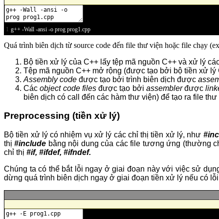
1
g
++
-
Wall
-
ansi
-
o
prog
prog1
.
cpp
Quá trình biên dịch từ source code đến file thư viện hoặc file chạy (
Bộ tiền xử lý của C++ lấy tệp mã nguồn C++ và xử lý các 
Tệp mã nguồn C++ mở rộng (được tạo bởi bộ tiền xử l
Assembly code
được tạo bởi trình biên dịch được
assem
Các
object code
files
được tạo bởi
assembler
được
lin
biên dịch có call đến các hàm thư viện) để tạo ra file thư 
Preprocessing (tiền xử lý)
Bộ tiền xử lý có nhiệm vụ xử lý các chỉ thị tiền xử lý, như
#inc
thị
#
i
nclude
bằng nội dung của các file tương ứng (thường ch
chỉ thị
#if, #ifdef, #ifndef.
Chúng ta có thể bắt lỗi ngay ở giai đoạn này với việc sử dụ
dừng quá trình biên dịch ngay ở giai đoạn tiền xử lý nếu có lỗi