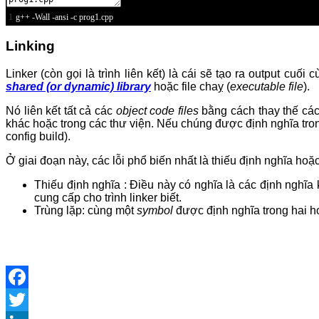
1
g
++
-
Wall
-
ansi
-
c
prog1
.
cpp
Linking
Linker (còn gọi là trình liên kết) là cái sẽ tạo ra output cuối
shared (or dynamic) library
hoặc file chaỵ (
executable file
).
Nó liên kết tất cả các
object code files
bằng cách thay thế cá
khác hoặc trong các thư viện. Nếu chúng được định nghĩa tron
config build).
Ở giai đoạn này, các lỗi phổ biến nhất là thiếu định nghĩa hoặc
Thiếu định nghĩa : Điều này có nghĩa là các định nghĩ
cung cấp cho trình linker biết.
Trùng lặp: cùng một
symbol
được định nghĩa trong hai 
Facebook