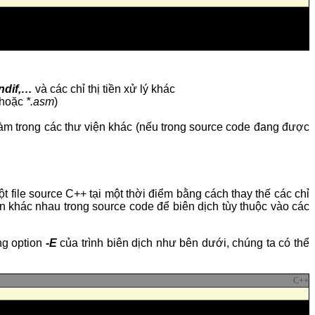
endif,…
và các chỉ thị tiền xử lý khác
hoặc
*.asm
)
àm trong các thư viện khác (nếu trong source code đang được
t file source C++ tại một thời điểm bằng cách thay thế các chỉ
 khác nhau trong source code để biên dịch tùy thuộc vào các
ng option
-E
của trình biên dịch như bên dưới, chúng ta có thể
C++