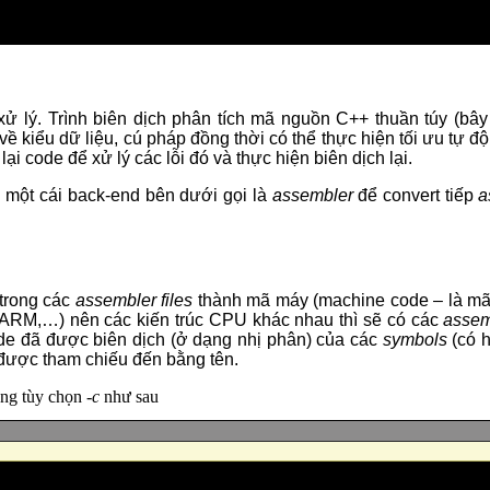
ử lý. Trình biên dịch phân tích mã nguồn C++ thuần túy (bây 
lỗi về kiểu dữ liệu, cú pháp đồng thời có thể thực hiện tối ưu t
lại code để xử lý các lỗi đó và thực hiện biên dịch lại.
 một cái back-end bên dưới gọi là
assembler
để convert tiếp
a
trong các
assembler files
thành mã máy (machine code – là mã
 ARM,…) nên các kiến trúc CPU khác nhau thì sẽ có các
asse
e đã được biên dịch (ở dạng nhị phân) của các
symbols
(có 
ược tham chiếu đến bằng tên.
ụng tùy chọn
-c
như sau