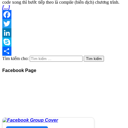
code xong thì bước tiếp theo là compile (biên dịch) chương trình.
[…]
Facebook
Twitter
LinkedIn
Skype
Tìm kiếm cho:
Share
Facebook Page