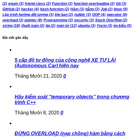
(2)
enum
(3)
friend class
(2)
Function
(3)
function overloading
(2)
Git
(3)
GitHub
(2)
hacker
(4)
hash function
(2)
Hàm
(3)
hằng
(3)
Job
(2)
linux
(9)
Lập trình hướng đối tượng
(3)
lớp bạn
(2)
nullptr
(3)
OOP
(4)
operator
(8)
overload
(3)
pointer
(8)
Programming
(3)
security
(3)
Stack Overflow
(2)
string
(18)
thuật toán
(2)
tip
(2)
toán tử
(13)
ubuntu
(3)
Yocto
(3)
ép kiểu
(5)
Bài viết gần đây
5 cấp độ tự động của công nghệ XE TỰ LÁI
(Autonomous Car) hiện nay
Tháng Mười 21, 2020
0
Hãy kiểm soát “temporary objects” trong chương
trình C++
Tháng Mười 8, 2020
0
ĐỪNG OVERLOAD (nạp chồng) hàm bằng cách