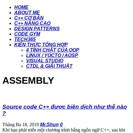
HOME
ABOUT ME
C++ CƠ BẢN
C++ NÂNG CAO
DESIGN PATTERNS
CODE GYM
TECH365
KIẾN THỨC TỔNG HỢP
4 TÍNH CHẤT CỦA OOP
LINUX / YOCTO / AOSP
VISUAL STUDIO
CTDL & GIẢI THUẬT
ASSEMBLY
Source code C++ được biên dịch như thế nào
?
Tháng Ba 18, 2019
Mr.Shun
0
Khi bạn phát triển một chương trình bằng ngôn ngữ C++, sau khi