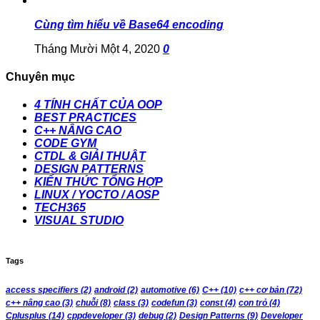
Cùng tìm hiểu về Base64 encoding
Tháng Mười Một 4, 2020
0
Chuyên mục
4 TÍNH CHẤT CỦA OOP
BEST PRACTICES
C++ NÂNG CAO
CODE GYM
CTDL & GIẢI THUẬT
DESIGN PATTERNS
KIẾN THỨC TỔNG HỢP
LINUX / YOCTO / AOSP
TECH365
VISUAL STUDIO
Tags
access specifiers
(2)
android
(2)
automotive
(6)
C++
(10)
c++ cơ bản
(72)
c++ nâng cao
(3)
chuỗi
(8)
class
(3)
codefun
(3)
const
(4)
con trỏ
(4)
Cplusplus
(14)
cppdeveloper
(3)
debug
(2)
Design Patterns
(9)
Developer