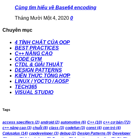
Cùng tìm hiểu về Base64 encoding
Tháng Mười Một 4, 2020
0
Chuyên mục
4 TÍNH CHẤT CỦA OOP
BEST PRACTICES
C++ NÂNG CAO
CODE GYM
CTDL & GIẢI THUẬT
DESIGN PATTERNS
KIẾN THỨC TỔNG HỢP
LINUX / YOCTO / AOSP
TECH365
VISUAL STUDIO
Tags
access specifiers
(2)
android
(2)
automotive
(6)
C++
(10)
c++ cơ bản
(72)
c++ nâng cao
(3)
chuỗi
(8)
class
(3)
codefun
(3)
const
(4)
con trỏ
(4)
Cplusplus
(14)
cppdeveloper
(3)
debug
(2)
Design Patterns
(9)
Developer