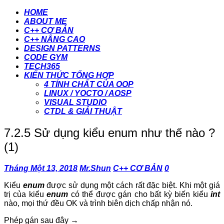
HOME
ABOUT ME
C++ CƠ BẢN
C++ NÂNG CAO
DESIGN PATTERNS
CODE GYM
TECH365
KIẾN THỨC TỔNG HỢP
4 TÍNH CHẤT CỦA OOP
LINUX / YOCTO / AOSP
VISUAL STUDIO
CTDL & GIẢI THUẬT
7.2.5 Sử dụng kiểu enum như thế nào ?
(1)
Tháng Một 13, 2018
Mr.Shun
C++ CƠ BẢN
0
Kiểu
enum
được sử dụng một cách rất đặc biệt. Khi một giá
trị của kiểu
enum
có thể được gán cho bất kỳ biến kiểu
int
nào, mọi thứ đều OK và trình biên dịch chấp nhận nó.
Phép gán sau đây →