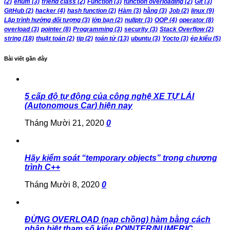
(2)
enum
(3)
friend class
(2)
Function
(3)
function overloading
(2)
Git
(3)
GitHub
(2)
hacker
(4)
hash function
(2)
Hàm
(3)
hằng
(3)
Job
(2)
linux
(9)
Lập trình hướng đối tượng
(3)
lớp bạn
(2)
nullptr
(3)
OOP
(4)
operator
(8)
overload
(3)
pointer
(8)
Programming
(3)
security
(3)
Stack Overflow
(2)
string
(18)
thuật toán
(2)
tip
(2)
toán tử
(13)
ubuntu
(3)
Yocto
(3)
ép kiểu
(5)
Bài viết gần đây
5 cấp độ tự động của công nghệ XE TỰ LÁI
(Autonomous Car) hiện nay
Tháng Mười 21, 2020
0
Hãy kiểm soát “temporary objects” trong chương
trình C++
Tháng Mười 8, 2020
0
ĐỪNG OVERLOAD (nạp chồng) hàm bằng cách
phân biệt tham số kiểu POINTER/NUMERIC