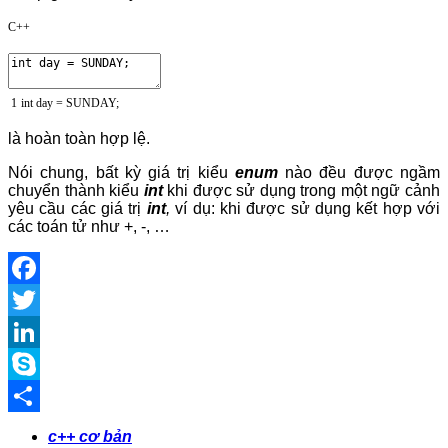
C++
1
int
day
=
SUNDAY
;
là hoàn toàn hợp lệ.
Nói chung, bất kỳ giá trị kiểu
enum
nào đều được ngầm
chuyển thành kiểu
int
khi được sử dụng trong một ngữ cảnh
yêu cầu các giá trị
int
,
ví dụ: khi được sử dụng kết hợp với
các toán tử như +, -, …
Facebook
Twitter
LinkedIn
Skype
Share
c++ cơ bản