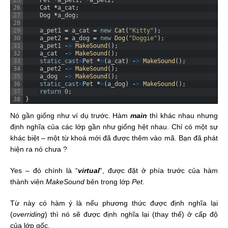
25
Pet
*
a_pet1
,
*
a_pet2
;
26
Cat
*
a_cat
;
27
Dog
*
a_dog
;
28
29
a_pet1
=
a_cat
=
new
Cat
(
"Kitty"
)
;
30
a_pet2
=
a_dog
=
new
Dog
(
"Doggie"
)
;
31
a_pet1
-
>
MakeSound
(
)
;
32
a_cat
-
>
MakeSound
(
)
;
33
static_cast
<
Pet
*
>
(
a_cat
)
-
>
MakeSound
(
)
;
34
a_pet2
-
>
MakeSound
(
)
;
35
a_dog
-
>
MakeSound
(
)
;
36
static_cast
<
Pet
*
>
(
a_dog
)
-
>
MakeSound
(
)
;
37
return
0
;
38
}
Nó gần giống như ví dụ trước. Hàm
main
thì khác nhau nhưng
định nghĩa của các lớp gần như giống hệt nhau. Chỉ có một sự
khác biệt – một từ khoá mới đã được thêm vào mã. Bạn đã phát
hiện ra nó chưa ?
Yes – đó chính là “
virtual
“, được đặt ở phía trước của hàm
thành viên
MakeSound
bên trong lớp
Pet
.
Từ này có hàm ý là nếu phương thức được định nghĩa lại
(
o
verriding
) thì nó sẽ được định nghĩa lại (thay thế) ở cấp độ
của lớp gốc.