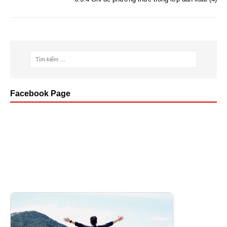
o
k
Facebook Page