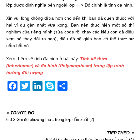
lớp được định nghĩa bên ngoài lớp ==> Đó chính là tính đa hình.
Xin vui lòng không đi xa hơn cho đến khi bạn đã quen thuộc với
hai ví dụ gần nhất vừa xong. Bạn nên thực hiện một số thí
nghiệm của riêng mình (sửa code rồi chạy các kiểu con đà điểu
xem nó thay đổi ra sao), điều đó sẽ giúp bạn có thể thực sự
nắm bắt nó.
Xem thêm về tính đa hình ở bài này:
Tính kế thừa
(Inheritance) và đa hình (Polymorphism) trong lập trình
hướng đối tượng
F
T
Li
S
S
a
w
n
k
h
c
itt
k
y
ar
TRƯỚC ĐÓ
e
er
e
p
e
6.3.2 Ghi đè phương thức trong lớp dẫn xuất (2)
b
dI
e
o
n
TIẾP THEO
6.3.4 Ghi đè phương thức trong lớp dẫn xuất (4)