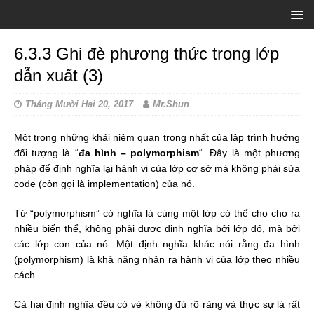
6.3.3 Ghi đè phương thức trong lớp
dẫn xuất (3)
Tháng Mười Hai 20, 2017
Mr.Shun
Một trong những khái niệm quan trọng nhất của lập trình hướng
đối tượng là “
đa hình – polymorphism
“. Đây là một phương
pháp để định nghĩa lại hành vi của lớp cơ sở mà không phải sửa
code (còn gọi là implementation) của nó.
Từ “polymorphism” có nghĩa là cùng một lớp có thể cho cho ra
nhiều biến thể, không phải được định nghĩa bởi lớp đó, mà bởi
các lớp con của nó. Một định nghĩa khác nói rằng đa hình
(polymorphism) là khả năng nhận ra hành vi của lớp theo nhiều
cách.
Cả hai định nghĩa đều có vẻ không đủ rõ ràng và thực sự là rất