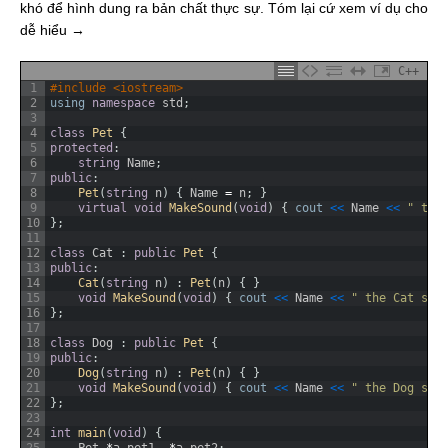
khó để hình dung ra bản chất thực sự. Tóm lại cứ xem ví dụ cho
dễ hiểu →
C++
1
#include <iostream>
2
using
namespace
std
;
3
4
class
Pet
{
5
protected
:
6
string
Name
;
7
public
:
8
Pet
(
string
n
)
{
Name
=
n
;
}
9
virtual
void
MakeSound
(
void
)
{
cout
<
<
Name
<
<
" the
10
}
;
11
12
class
Cat
:
public
Pet
{
13
public
:
14
Cat
(
string
n
)
:
Pet
(
n
)
{
}
15
void
MakeSound
(
void
)
{
cout
<
<
Name
<
<
" the Cat say
16
}
;
17
18
class
Dog
:
public
Pet
{
19
public
:
20
Dog
(
string
n
)
:
Pet
(
n
)
{
}
21
void
MakeSound
(
void
)
{
cout
<
<
Name
<
<
" the Dog say
22
}
;
23
24
int
main
(
void
)
{