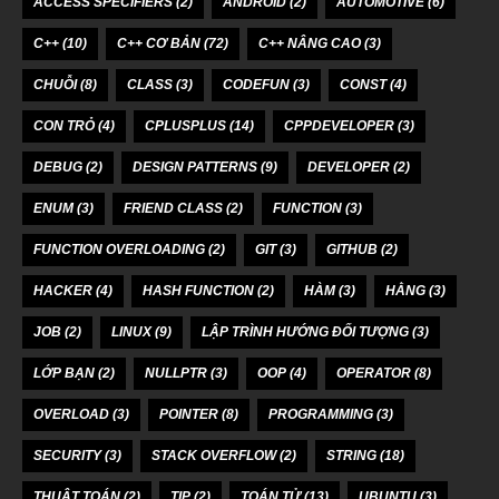
ACCESS SPECIFIERS
(2)
ANDROID
(2)
AUTOMOTIVE
(6)
C++
(10)
C++ CƠ BẢN
(72)
C++ NÂNG CAO
(3)
CHUỖI
(8)
CLASS
(3)
CODEFUN
(3)
CONST
(4)
CON TRỎ
(4)
CPLUSPLUS
(14)
CPPDEVELOPER
(3)
DEBUG
(2)
DESIGN PATTERNS
(9)
DEVELOPER
(2)
ENUM
(3)
FRIEND CLASS
(2)
FUNCTION
(3)
FUNCTION OVERLOADING
(2)
GIT
(3)
GITHUB
(2)
HACKER
(4)
HASH FUNCTION
(2)
HÀM
(3)
HẰNG
(3)
JOB
(2)
LINUX
(9)
LẬP TRÌNH HƯỚNG ĐỐI TƯỢNG
(3)
LỚP BẠN
(2)
NULLPTR
(3)
OOP
(4)
OPERATOR
(8)
OVERLOAD
(3)
POINTER
(8)
PROGRAMMING
(3)
SECURITY
(3)
STACK OVERFLOW
(2)
STRING
(18)
THUẬT TOÁN
(2)
TIP
(2)
TOÁN TỬ
(13)
UBUNTU
(3)