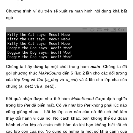
Chương trình ví dụ trên sẽ xuất ra màn hình nội dung khá bất
ngờ:
C++
1
Kitty 
the 
Cat 
says
:
Meow
!
Meow
!
2
Kitty 
the 
Cat 
says
:
Meow
!
Meow
!
3
Kitty 
the 
Cat 
says
:
Meow
!
Meow
!
4
Doggie 
the 
Dog 
says
:
Woof
!
Woof
!
5
Doggie 
the 
Dog 
says
:
Woof
!
Woof
!
6
Doggie 
the 
Dog 
says
:
Woof
!
Woof
!
Chúng ta hãy dừng lại một chút trong hàm
main
. Chúng ta đã
gọi phương thức
MakeSound
đến 6 lần: 2 lần cho các đối tượng
của lớp
Dog
và
Cat
(
a_dog
và
a_cat
) và 4 lần cho lớp cha của
chúng (
a_pet1
và
a_pet2
).
Kết quả nhận được như thể hàm
MakeSound
được định nghĩa
trong lớp
Pet
đã biến mất. Có vẻ như lớp
Pet
không phải lúc nào
cũng giống nhau – bất kỳ lớp con nào của nó đều có thể làm
thay đổi hành vi của nó. Nói cách khác, bạn không thể dự đoán
hành vi của lớp có chứa một hàm ảo khi bạn không biết tất cả
các lớp con của nó. Nó cũng có nghĩa là một số khía cạnh của