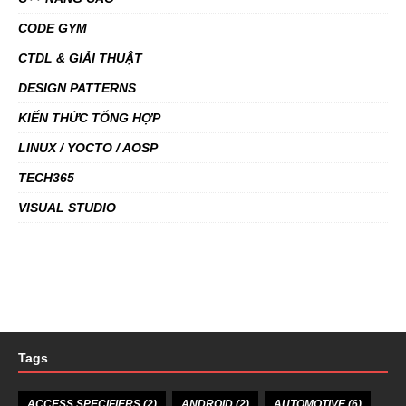
CODE GYM
CTDL & GIẢI THUẬT
DESIGN PATTERNS
KIẾN THỨC TỔNG HỢP
LINUX / YOCTO / AOSP
TECH365
VISUAL STUDIO
Tags
ACCESS SPECIFIERS
(2)
ANDROID
(2)
AUTOMOTIVE
(6)