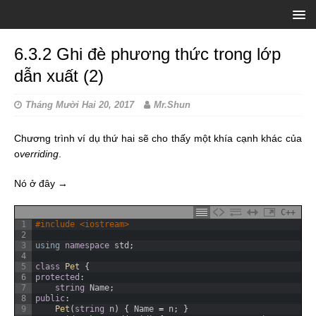
6.3.2 Ghi đè phương thức trong lớp
dẫn xuất (2)
Tháng Mười Hai 20, 2017
Mr.Shun
Chương trình ví dụ thứ hai sẽ cho thấy một khía cạnh khác của
o
verriding
.
Nó ở đây →
C++
1
#include <iostream>
2
3
using
namespace
std
;
4
5
class
Pet
{
6
protected
:
7
string
Name
;
8
public
:
9
Pet
(
string
n
)
{
Name
=
n
;
}