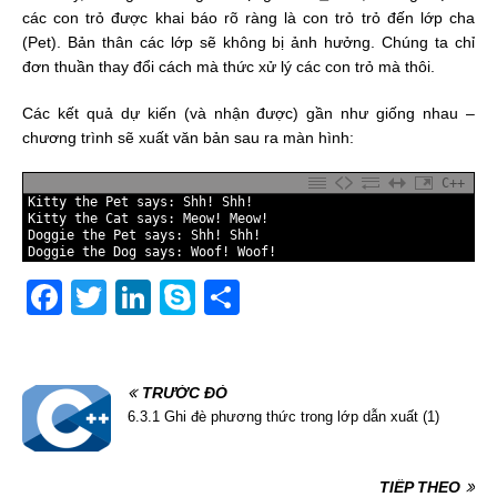
các con trỏ được khai báo rõ ràng là con trỏ trỏ đến lớp cha
(Pet). Bản thân các lớp sẽ không bị ảnh hưởng. Chúng ta chỉ
đơn thuần thay đổi cách mà thức xử lý các con trỏ mà thôi.
Các kết quả dự kiến (và nhận được) gần như giống nhau –
chương trình sẽ xuất văn bản sau ra màn hình:
C++
1
Kitty 
the 
Pet 
says
:
Shh
!
Shh
!
2
Kitty 
the 
Cat 
says
:
Meow
!
Meow
!
3
Doggie 
the 
Pet 
says
:
Shh
!
Shh
!
4
Doggie 
the 
Dog 
says
:
Woof
!
Woof
!
F
T
Li
S
S
a
w
n
k
h
c
itt
k
y
ar
e
er
TRƯỚC ĐÓ
e
p
e
6.3.1 Ghi đè phương thức trong lớp dẫn xuất (1)
b
dI
e
o
n
TIẾP THEO