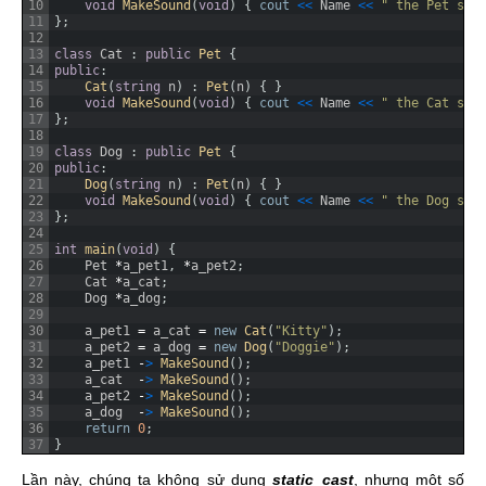
10
void
MakeSound
(
void
)
{
cout
<
<
Name
<
<
" the Pet say
11
}
;
12
13
class
Cat
:
public
Pet
{
14
public
:
15
Cat
(
string
n
)
:
Pet
(
n
)
{
}
16
void
MakeSound
(
void
)
{
cout
<
<
Name
<
<
" the Cat say
17
}
;
18
19
class
Dog
:
public
Pet
{
20
public
:
21
Dog
(
string
n
)
:
Pet
(
n
)
{
}
22
void
MakeSound
(
void
)
{
cout
<
<
Name
<
<
" the Dog say
23
}
;
24
25
int
main
(
void
)
{
26
Pet
*
a_pet1
,
*
a_pet2
;
27
Cat
*
a_cat
;
28
Dog
*
a_dog
;
29
30
a_pet1
=
a_cat
=
new
Cat
(
"Kitty"
)
;
31
a_pet2
=
a_dog
=
new
Dog
(
"Doggie"
)
;
32
a_pet1
-
>
MakeSound
(
)
;
33
a_cat
-
>
MakeSound
(
)
;
34
a_pet2
-
>
MakeSound
(
)
;
35
a_dog
-
>
MakeSound
(
)
;
36
return
0
;
37
}
Lần này, chúng ta không sử dụng
static_cast
, nhưng một số