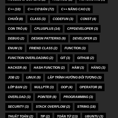
C++
(10)
C++ CƠ BẢN
(72)
C++ NÂNG CAO
(3)
CHUỖI
(8)
CLASS
(3)
CODEFUN
(3)
CONST
(4)
CON TRỎ
(4)
CPLUSPLUS
(14)
CPPDEVELOPER
(3)
DEBUG
(2)
DESIGN PATTERNS
(9)
DEVELOPER
(2)
ENUM
(3)
FRIEND CLASS
(2)
FUNCTION
(3)
FUNCTION OVERLOADING
(2)
GIT
(3)
GITHUB
(2)
HACKER
(4)
HASH FUNCTION
(2)
HÀM
(3)
HẰNG
(3)
JOB
(2)
LINUX
(9)
LẬP TRÌNH HƯỚNG ĐỐI TƯỢNG
(3)
LỚP BẠN
(2)
NULLPTR
(3)
OOP
(4)
OPERATOR
(8)
OVERLOAD
(3)
POINTER
(8)
PROGRAMMING
(3)
SECURITY
(3)
STACK OVERFLOW
(2)
STRING
(18)
THUẬT TOÁN
(2)
TIP
(2)
TOÁN TỬ
(13)
UBUNTU
(3)