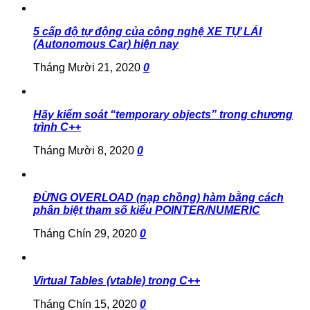
5 cấp độ tự động của công nghệ XE TỰ LÁI
(Autonomous Car) hiện nay
Tháng Mười 21, 2020
0
Hãy kiểm soát “temporary objects” trong chương
trình C++
Tháng Mười 8, 2020
0
ĐỪNG OVERLOAD (nạp chồng) hàm bằng cách
phân biệt tham số kiểu POINTER/NUMERIC
Tháng Chín 29, 2020
0
Virtual Tables (vtable) trong C++
Tháng Chín 15, 2020
0