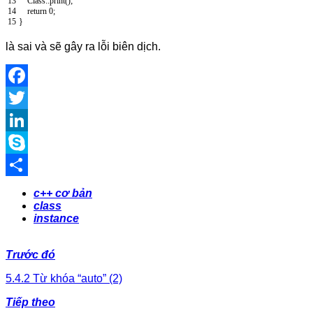
13
Class
:
:
print
(
)
;
14
return
0
;
15
}
là sai và sẽ gây ra lỗi biên dịch.
Facebook
Twitter
LinkedIn
Skype
Share
c++ cơ bản
class
instance
Trước đó
5.4.2 Từ khóa “auto” (2)
Tiếp theo