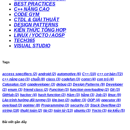
BEST PRACTICES
C++ NÂNG CAO
CODE GYM
CTDL & GIẢI THUẬT
DESIGN PATTERNS
KIẾN THỨC TỔNG HỢP
LINUX / YOCTO / AOSP
TECH365
VISUAL STUDIO
Tags
access specifiers
(2)
android
(2)
automotive
(6)
C++
(10)
c++ cơ bản
(72)
c++ nâng cao
(3)
chuỗi
(8)
class
(3)
codefun
(3)
const
(4)
con trỏ
(4)
Cplusplus
(14)
cppdeveloper
(3)
debug
(2)
Design Patterns
(9)
Developer
(2)
enum
(3)
friend class
(2)
Function
(3)
function overloading
(2)
Git
(3)
GitHub
(2)
hacker
(4)
hash function
(2)
Hàm
(3)
hằng
(3)
Job
(2)
linux
(9)
Lập trình hướng đối tượng
(3)
lớp bạn
(2)
nullptr
(3)
OOP
(4)
operator
(8)
overload
(3)
pointer
(8)
Programming
(3)
security
(3)
Stack Overflow
(2)
string
(18)
thuật toán
(2)
tip
(2)
toán tử
(13)
ubuntu
(3)
Yocto
(3)
ép kiểu
(5)
Bài viết gần đây