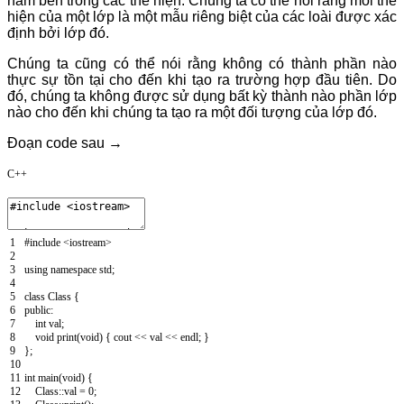
nằm bên trong các thể hiện. Chúng ta có thể nói rằng mỗi thể
hiện của một lớp là một mẫu riêng biệt của các loài được xác
định bởi lớp đó.
Chúng ta cũng có thể nói rằng không có thành phần nào
thực sự tồn tại cho đến khi tạo ra trường hợp đầu tiên. Do
đó, chúng ta không được sử dụng bất kỳ thành nào phần lớp
nào cho đến khi chúng ta tạo ra một đối tượng của lớp đó.
Đoạn code sau →
C++
1
#include <iostream>
2
3
using
namespace
std
;
4
5
class
Class
{
6
public
:
7
int
val
;
8
void
print
(
void
)
{
cout
<
<
val
<
<
endl
;
}
9
}
;
10
11
int
main
(
void
)
{
12
Class
:
:
val
=
0
;