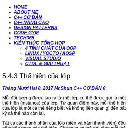
HOME
ABOUT ME
C++ CƠ BẢN
C++ NÂNG CAO
DESIGN PATTERNS
CODE GYM
TECH365
KIẾN THỨC TỔNG HỢP
4 TÍNH CHẤT CỦA OOP
LINUX / YOCTO / AOSP
VISUAL STUDIO
CTDL & GIẢI THUẬT
5.4.3 Thể hiện của lớp
Tháng Mười Hai 8, 2017
Mr.Shun
C++ CƠ BẢN
0
Mỗi đối tượng được tạo ra từ một lớp cụ thể được gọi là một
thể hiện (instance) của lớp. Từ quan điểm này, mỗi thể hiện
của lớp là một cá thể riêng biệt và không liên quan gì đến bất
kỳ cá thể nào còn lại.
Tất cả các thành phần của lớp (biến và hàm thành viên) đều