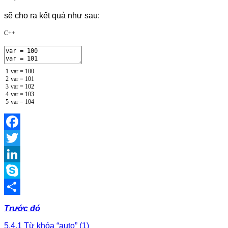
sẽ cho ra kết quả như sau:
C++
1
var
=
100
2
var
=
101
3
var
=
102
4
var
=
103
5
var
=
104
Facebook
Twitter
LinkedIn
Skype
Share
Trước đó
5.4.1 Từ khóa “auto” (1)