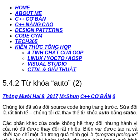
HOME
ABOUT ME
C++ CƠ BẢN
C++ NÂNG CAO
DESIGN PATTERNS
CODE GYM
TECH365
KIẾN THỨC TỔNG HỢP
4 TÍNH CHẤT CỦA OOP
LINUX / YOCTO / AOSP
VISUAL STUDIO
CTDL & GIẢI THUẬT
5.4.2 Từ khóa “auto” (2)
Tháng Mười Hai 8, 2017
Mr.Shun
C++ CƠ BẢN
0
Chúng tôi đã sửa đổi source code trong trang trước. Sửa đổi
là rất tinh tế – chúng tôi đã thay thế từ khóa
auto
bằng
static
.
Các phần khác của code không hề thay đổi nhưng hành vi
của nó đã được thay đổi rất nhiều. Biến
var
được tạo ra và
khởi tạo chỉ một lần trong quá trình gọi là
“program prologue”