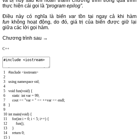
và bị hủy sau khi hoàn thành chương trình trong quá trình
thực hiện cái gọi là
“program epilog”.
Điều này có nghĩa là biến
var
tồn tại ngay cả khi hàm
fun
không hoạt động, do đó, giá trị của biến được giữ lại
giữa các lời gọi hàm.
Chương trình sau →
C++
1
#include <iostream>
2
3
using
namespace
std
;
4
5
void
fun
(
void
)
{
6
static
int
var
=
99
;
7
cout
<
<
"var = "
<
<
++
var
<
<
endl
;
8
}
9
10
int
main
(
void
)
{
11
for
(
int
i
=
0
;
i
<
5
;
i
++
)
{
12
fun
(
)
;
13
}
14
return
0
;
15
}