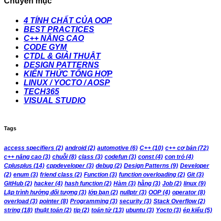
Chuyên mục
4 TÍNH CHẤT CỦA OOP
BEST PRACTICES
C++ NÂNG CAO
CODE GYM
CTDL & GIẢI THUẬT
DESIGN PATTERNS
KIẾN THỨC TỔNG HỢP
LINUX / YOCTO / AOSP
TECH365
VISUAL STUDIO
Tags
access specifiers
(2)
android
(2)
automotive
(6)
C++
(10)
c++ cơ bản
(72)
c++ nâng cao
(3)
chuỗi
(8)
class
(3)
codefun
(3)
const
(4)
con trỏ
(4)
Cplusplus
(14)
cppdeveloper
(3)
debug
(2)
Design Patterns
(9)
Developer
(2)
enum
(3)
friend class
(2)
Function
(3)
function overloading
(2)
Git
(3)
GitHub
(2)
hacker
(4)
hash function
(2)
Hàm
(3)
hằng
(3)
Job
(2)
linux
(9)
Lập trình hướng đối tượng
(3)
lớp bạn
(2)
nullptr
(3)
OOP
(4)
operator
(8)
overload
(3)
pointer
(8)
Programming
(3)
security
(3)
Stack Overflow
(2)
string
(18)
thuật toán
(2)
tip
(2)
toán tử
(13)
ubuntu
(3)
Yocto
(3)
ép kiểu
(5)