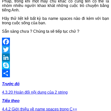
Pháp, trong khi một máy chủ khác có cùng tên có thể là
nhóm nhiều người khao khát những cuộc trò chuyện bằng
tiếng Anh.
Hãy thử liệt kê bất kỳ ba name spaces nào đi kèm với bạn
trong cuộc sống của bạn.
Sẳn sàng chưa ? Chúng ta sẽ tiếp tục chứ ?
Facebook
Twitter
LinkedIn
Skype
Share
Trước đó
4.3.20 Hoán đổi nội dung của 2 string
Tiếp theo
4.4.2 Giới thiệu về name spaces trong C++