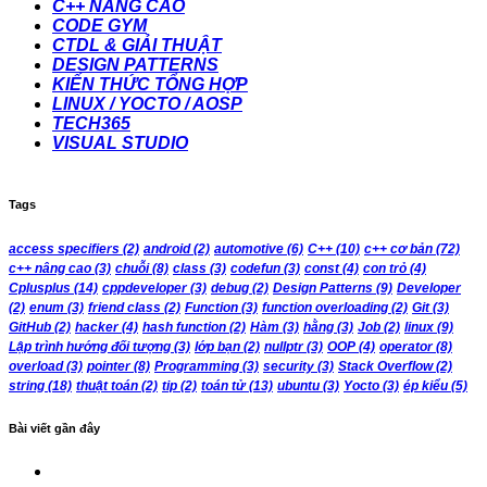
C++ NÂNG CAO
CODE GYM
CTDL & GIẢI THUẬT
DESIGN PATTERNS
KIẾN THỨC TỔNG HỢP
LINUX / YOCTO / AOSP
TECH365
VISUAL STUDIO
Tags
access specifiers
(2)
android
(2)
automotive
(6)
C++
(10)
c++ cơ bản
(72)
c++ nâng cao
(3)
chuỗi
(8)
class
(3)
codefun
(3)
const
(4)
con trỏ
(4)
Cplusplus
(14)
cppdeveloper
(3)
debug
(2)
Design Patterns
(9)
Developer
(2)
enum
(3)
friend class
(2)
Function
(3)
function overloading
(2)
Git
(3)
GitHub
(2)
hacker
(4)
hash function
(2)
Hàm
(3)
hằng
(3)
Job
(2)
linux
(9)
Lập trình hướng đối tượng
(3)
lớp bạn
(2)
nullptr
(3)
OOP
(4)
operator
(8)
overload
(3)
pointer
(8)
Programming
(3)
security
(3)
Stack Overflow
(2)
string
(18)
thuật toán
(2)
tip
(2)
toán tử
(13)
ubuntu
(3)
Yocto
(3)
ép kiểu
(5)
Bài viết gần đây