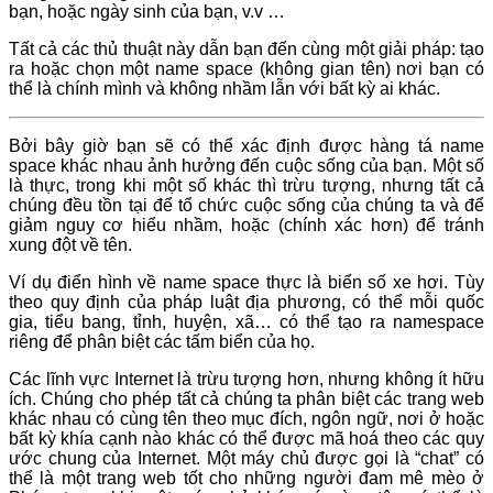
bạn, hoặc ngày sinh của bạn, v.v …
Tất cả các thủ thuật này dẫn bạn đến cùng một giải pháp: tạo
ra hoặc chọn một name space (không gian tên) nơi bạn có
thể là chính mình và không nhầm lẫn với bất kỳ ai khác.
Bởi bây giờ bạn sẽ có thể xác định được hàng tá name
space khác nhau ảnh hưởng đến cuộc sống của bạn. Một số
là thực, trong khi một số khác thì trừu tượng, nhưng tất cả
chúng đều tồn tại để tổ chức cuộc sống của chúng ta và để
giảm nguy cơ hiểu nhầm, hoặc (chính xác hơn) để tránh
xung đột về tên.
Ví dụ điển hình về name space thực là biển số xe hơi. Tùy
theo quy định của pháp luật địa phương, có thể mỗi quốc
gia, tiểu bang, tỉnh, huyện, xã… có thể tạo ra namespace
riêng để phân biệt các tấm biển của họ.
Các lĩnh vực Internet là trừu tượng hơn, nhưng không ít hữu
ích. Chúng cho phép tất cả chúng ta phân biệt các trang web
khác nhau có cùng tên theo mục đích, ngôn ngữ, nơi ở hoặc
bất kỳ khía cạnh nào khác có thể được mã hoá theo các quy
ước chung của Internet. Một máy chủ được gọi là “chat” có
thể là một trang web tốt cho những người đam mê mèo ở