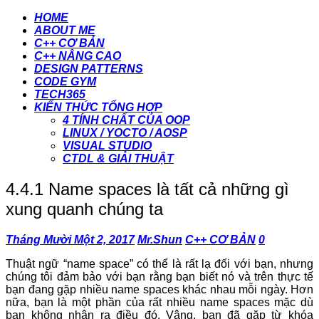
HOME
ABOUT ME
C++ CƠ BẢN
C++ NÂNG CAO
DESIGN PATTERNS
CODE GYM
TECH365
KIẾN THỨC TỔNG HỢP
4 TÍNH CHẤT CỦA OOP
LINUX / YOCTO / AOSP
VISUAL STUDIO
CTDL & GIẢI THUẬT
4.4.1 Name spaces là tất cả những gì
xung quanh chúng ta
Tháng Mười Một 2, 2017
Mr.Shun
C++ CƠ BẢN
0
Thuật ngữ “name space” có thể là rất lạ đối với bạn, nhưng
chúng tôi đảm bảo với bạn rằng bạn biết nó và trên thực tế
bạn đang gặp nhiều name spaces khác nhau mỗi ngày. Hơn
nữa, bạn là một phần của rất nhiều name spaces mặc dù
bạn không nhận ra điều đó. Vâng, bạn đã gặp từ khóa