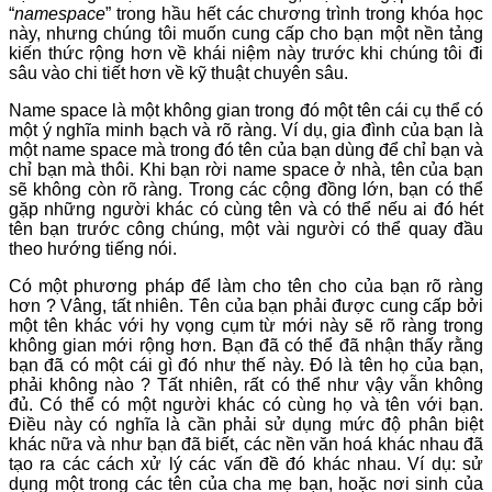
“
namespace
” trong hầu hết các chương trình trong khóa học
này, nhưng chúng tôi muốn cung cấp cho bạn một nền tảng
kiến thức rộng hơn về khái niệm này trước khi chúng tôi đi
sâu vào chi tiết hơn về kỹ thuật chuyên sâu.
Name space là một không gian trong đó một tên cái cụ thể có
một ý nghĩa minh bạch và rõ ràng. Ví dụ, gia đình của bạn là
một name space mà trong đó tên của bạn dùng để chỉ bạn và
chỉ bạn mà thôi. Khi bạn rời name space ở nhà, tên của bạn
sẽ không còn rõ ràng. Trong các cộng đồng lớn, bạn có thể
gặp những người khác có cùng tên và có thể nếu ai đó hét
tên bạn trước công chúng, một vài người có thể quay đầu
theo hướng tiếng nói.
Có một phương pháp để làm cho tên cho của bạn rõ ràng
hơn ? Vâng, tất nhiên. Tên của bạn phải được cung cấp bởi
một tên khác với hy vọng cụm từ mới này sẽ rõ ràng trong
không gian mới rộng hơn. Bạn đã có thể đã nhận thấy rằng
bạn đã có một cái gì đó như thế này. Đó là tên họ của bạn,
phải không nào ? Tất nhiên, rất có thể như vậy vẫn không
đủ. Có thể có một người khác có cùng họ và tên với bạn.
Điều này có nghĩa là cần phải sử dụng mức độ phân biệt
khác nữa và như bạn đã biết, các nền văn hoá khác nhau đã
tạo ra các cách xử lý các vấn đề đó khác nhau. Ví dụ: sử
dụng một trong các tên của cha mẹ bạn, hoặc nơi sinh của