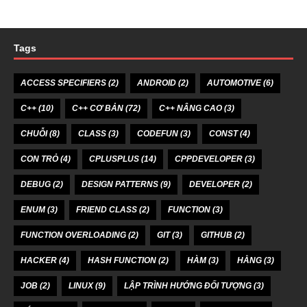
Tags
ACCESS SPECIFIERS
(2)
ANDROID
(2)
AUTOMOTIVE
(6)
C++
(10)
C++ CƠ BẢN
(72)
C++ NÂNG CAO
(3)
CHUỖI
(8)
CLASS
(3)
CODEFUN
(3)
CONST
(4)
CON TRỎ
(4)
CPLUSPLUS
(14)
CPPDEVELOPER
(3)
DEBUG
(2)
DESIGN PATTERNS
(9)
DEVELOPER
(2)
ENUM
(3)
FRIEND CLASS
(2)
FUNCTION
(3)
FUNCTION OVERLOADING
(2)
GIT
(3)
GITHUB
(2)
HACKER
(4)
HASH FUNCTION
(2)
HÀM
(3)
HẰNG
(3)
JOB
(2)
LINUX
(9)
LẬP TRÌNH HƯỚNG ĐỐI TƯỢNG
(3)