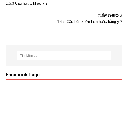
e
er
e
p
e
1.6.3 Câu hỏi: x khác y ?
b
dI
e
o
n
TIẾP THEO
1.6.5 Câu hỏi: x lớn hơn hoặc bằng y ?
o
k
Facebook Page