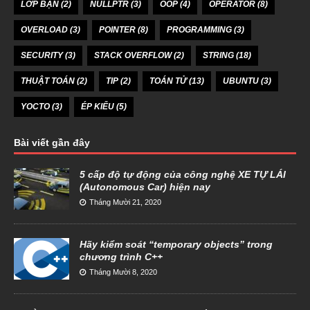
LỚP BẠN
(2)
NULLPTR
(3)
OOP
(4)
OPERATOR
(8)
OVERLOAD
(3)
POINTER
(8)
PROGRAMMING
(3)
SECURITY
(3)
STACK OVERFLOW
(2)
STRING
(18)
THUẬT TOÁN
(2)
TIP
(2)
TOÁN TỬ
(13)
UBUNTU
(3)
YOCTO
(3)
ÉP KIỂU
(5)
Bài viết gần đây
5 cấp độ tự động của công nghệ XE TỰ LÁI
(Autonomous Car) hiện nay
Tháng Mười 21, 2020
Hãy kiểm soát “temporary objects” trong
chương trình C++
Tháng Mười 8, 2020