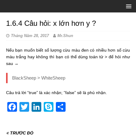
1.6.4 Câu hỏi: x lớn hơn y ?
Tháng Năm 28, 2017
Mr.Shun
Nếu bạn muốn biết số lượng cừu màu đen có nhiều hơn số cừu
màu trắng hay không thì bạn có thể dùng toán tử > để hỏi như
sau →
BlackSheep > WhiteSheep
Câu trả lời “true” là xác nhận; “false” sẽ là phủ nhận.
F
T
Li
S
S
a
w
n
k
h
c
itt
k
y
ar
TRƯỚC ĐÓ