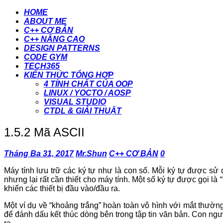
HOME
ABOUT ME
C++ CƠ BẢN
C++ NÂNG CAO
DESIGN PATTERNS
CODE GYM
TECH365
KIẾN THỨC TỔNG HỢP
4 TÍNH CHẤT CỦA OOP
LINUX / YOCTO / AOSP
VISUAL STUDIO
CTDL & GIẢI THUẬT
1.5.2 Mã ASCII
Tháng Ba 31, 2017
Mr.Shun
C++ CƠ BẢN
0
Máy tính lưu trữ các ký tự như là con số. Mỗi ký tự được sử
nhưng lại rất cần thiết cho máy tính. Một số ký tự được gọi là 
khiển các thiết bị đầu vào/đầu ra.
Một ví dụ về “khoảng trắng” hoàn toàn vô hình với mắt thườ
để đánh dấu kết thúc dòng bên trong tập tin văn bản. Con n