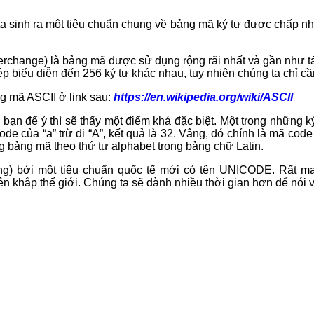
i ta sinh ra một tiêu chuẩn chung về bảng mã ký tự được chấp nh
erchange) là bảng mã được sử dụng rộng rãi nhất và gần như tất cả
biểu diễn đến 256 ký tự khác nhau, tuy nhiên chúng ta chỉ cần
g mã ASCII ở link sau:
https://en.wikipedia.org/wiki/ASCII
ạn để ý thì sẽ thấy một điểm khá đặc biệt. Một trong những ký
ode của “a” trừ đi “A”, kết quả là 32. Vâng, đó chính là mã co
g bảng mã theo thứ tự alphabet trong bảng chữ Latin.
ng) bởi một tiêu chuẩn quốc tế mới có tên UNICODE. Rất 
ên khắp thế giới. Chúng ta sẽ dành nhiều thời gian hơn để n