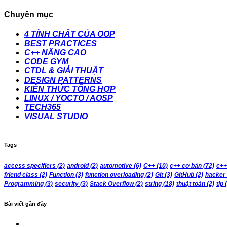
Chuyên mục
4 TÍNH CHẤT CỦA OOP
BEST PRACTICES
C++ NÂNG CAO
CODE GYM
CTDL & GIẢI THUẬT
DESIGN PATTERNS
KIẾN THỨC TỔNG HỢP
LINUX / YOCTO / AOSP
TECH365
VISUAL STUDIO
Tags
access specifiers
(2)
android
(2)
automotive
(6)
C++
(10)
c++ cơ bản
(72)
c++
friend class
(2)
Function
(3)
function overloading
(2)
Git
(3)
GitHub
(2)
hacker
Programming
(3)
security
(3)
Stack Overflow
(2)
string
(18)
thuật toán
(2)
tip
(
Bài viết gần đây