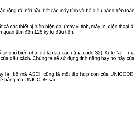
ận rộng rãi bởi hầu hết các máy tính và hệ điều hành trên toàn
 các thiết bị hiện hiện đại (máy vi tính, máy in, điện thoại di
 quan tâm đến 128 ký tự đầu tiên.
 tự phổ biến nhất đó là dấu cách (mã code 32). Kí tự “a” – mã
de của dấu cách. Chúng ta sẽ sử dụng tính năng hay ho này của
may là bộ mã ASCII cũng là một tập hợp con của UNICODE.
ói về bảng mã UNICODE sau.