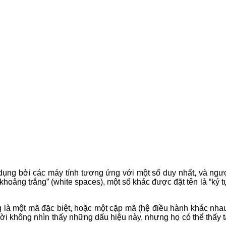
 dụng bởi các máy tính tương ứng với một số duy nhất, và ngượ
“khoảng trắng” (white spaces), một số khác được đặt tên là “ký t
ng là một mã đặc biệt, hoặc một cặp mã (hệ điều hành khác nha
gười không nhìn thấy những dấu hiệu này, nhưng họ có thể thấ