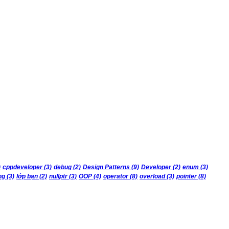
)
cppdeveloper
(3)
debug
(2)
Design Patterns
(9)
Developer
(2)
enum
(3)
ng
(3)
lớp bạn
(2)
nullptr
(3)
OOP
(4)
operator
(8)
overload
(3)
pointer
(8)