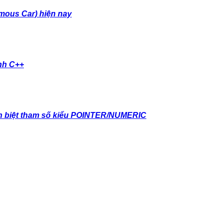
mous Car) hiện nay
nh C++
 biệt tham số kiểu POINTER/NUMERIC