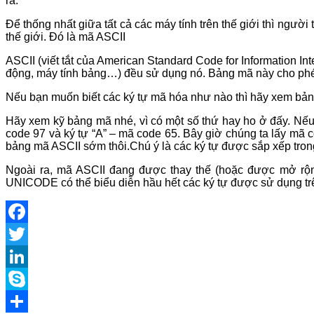
ra.
Để thống nhất giữa tất cả các máy tính trên thế giới thì ngườ
thế giới. Đó là mã ASCII
ASCII (viết tắt của American Standard Code for Information Int
động, máy tính bảng…) đều sử dụng nó. Bảng mã này cho phép 
Nếu bạn muốn biết các ký tự mã hóa như nào thì hãy xem bản
Hãy xem kỹ bảng mã nhé, vì có một số thứ hay ho ở đấy. Nếu b
code 97 và ký tự “A” – mã code 65. Bây giờ chúng ta lấy mã c
bảng mã ASCII sớm thôi.Chú ý là các ký tự được sắp xếp tron
Ngoài ra, mã ASCII đang được thay thế (hoặc được mở rộ
UNICODE có thể biểu diễn hầu hết các ký tự được sử dụng tr
Facebook
Twitter
LinkedIn
Skype