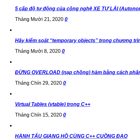
5 cấp độ tự động của công nghệ XE TỰ LÁI (Autono
Tháng Mười 21, 2020
0
Hãy kiểm soát “temporary objects” trong chương trì
Tháng Mười 8, 2020
0
ĐỪNG OVERLOAD (nạp chồng) hàm bằng cách phân
Tháng Chín 29, 2020
0
Virtual Tables (vtable) trong C++
Tháng Chín 15, 2020
0
HÀNH TẨU GIANG HỒ CÙNG C++ CUỒNG ĐAO