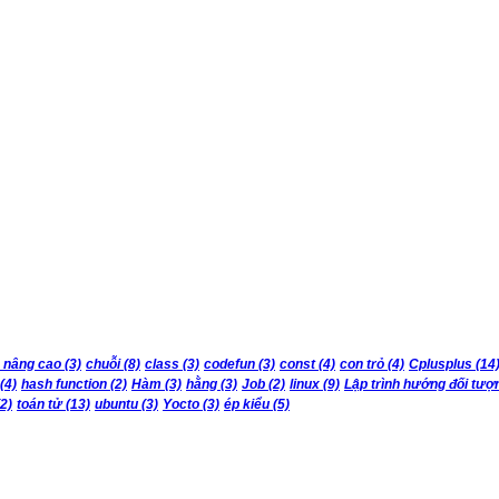
 nâng cao
(3)
chuỗi
(8)
class
(3)
codefun
(3)
const
(4)
con trỏ
(4)
Cplusplus
(14
(4)
hash function
(2)
Hàm
(3)
hằng
(3)
Job
(2)
linux
(9)
Lập trình hướng đối tượ
2)
toán tử
(13)
ubuntu
(3)
Yocto
(3)
ép kiểu
(5)