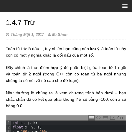
1.4.7 Trừ
Tháng Một 1, 2017
Mr.Shun
Toán tử trừ là dấu –, tuy nhiên bạn cũng nên lưu ý là toán tử này
còn có một ý nghĩa khác là đổi dấu của một số.
Đây chính là thời điểm hợp lý để phân biệt giữa toán tử 1 ngôi
và toán tử 2 ngôi (trong C++ còn có toán tử ba ngôi nhưng
chúng ta sẽ nói về nó sau cho đỡ loạn).
Như thường lệ chúng ta là xem chương trình bên dưới – bạn
chắc chắn đã có kết quả phải không ?
k
sẽ bằng -100, còn
z
sẽ
bằng 0.0.
C++
1
int
i
,
j
,
k
;
2
float
x
,
y
,
z
;
3
i
=
100
;
j
=
200
;