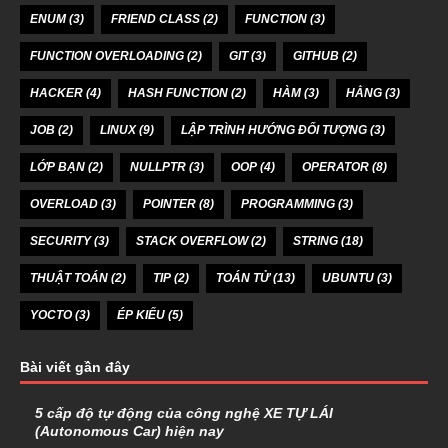
ENUM
(3)
FRIEND CLASS
(2)
FUNCTION
(3)
FUNCTION OVERLOADING
(2)
GIT
(3)
GITHUB
(2)
HACKER
(4)
HASH FUNCTION
(2)
HÀM
(3)
HẰNG
(3)
JOB
(2)
LINUX
(9)
LẬP TRÌNH HƯỚNG ĐỐI TƯỢNG
(3)
LỚP BẠN
(2)
NULLPTR
(3)
OOP
(4)
OPERATOR
(8)
OVERLOAD
(3)
POINTER
(8)
PROGRAMMING
(3)
SECURITY
(3)
STACK OVERFLOW
(2)
STRING
(18)
THUẬT TOÁN
(2)
TIP
(2)
TOÁN TỬ
(13)
UBUNTU
(3)
YOCTO
(3)
ÉP KIỂU
(5)
Bài viết gần đây
5 cấp độ tự động của công nghệ XE TỰ LÁI
(Autonomous Car) hiện nay