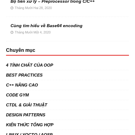
Bộ tiền xử lý – Preprocessor trong C/C++
Tháng Mười Hai 28, 2020
Cùng tìm hiểu về Base64 encoding
Tháng Mười Một 4, 2020
Chuyên mục
4 TÍNH CHẤT CỦA OOP
BEST PRACTICES
C++ NÂNG CAO
CODE GYM
CTDL & GIẢI THUẬT
DESIGN PATTERNS
KIẾN THỨC TỔNG HỢP
LINUX / YOCTO / AOSP