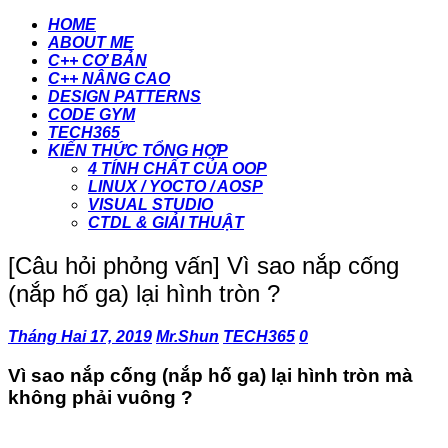
HOME
ABOUT ME
C++ CƠ BẢN
C++ NÂNG CAO
DESIGN PATTERNS
CODE GYM
TECH365
KIẾN THỨC TỔNG HỢP
4 TÍNH CHẤT CỦA OOP
LINUX / YOCTO / AOSP
VISUAL STUDIO
CTDL & GIẢI THUẬT
[Câu hỏi phỏng vấn] Vì sao nắp cống
(nắp hố ga) lại hình tròn ?
Tháng Hai 17, 2019
Mr.Shun
TECH365
0
Vì sao nắp cống (nắp hố ga) lại hình tròn mà
không phải vuông ?