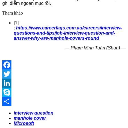
ghi điểm ngoạn mục rồi.
Tham khảo
[1]
:
https://www.careerfaqs.com.au/careers/interview-
questions-and-tips/job-interview-question-and-
answer-why-are-manhole-covers-round
— Phạm Minh Tuấn (Shun) —
Facebook
Twitter
LinkedIn
Skype
Share
interview question
manhole cover
Microsoft