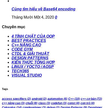
Cùng tìm hiểu về Base64 encoding
Tháng Mười Một 4, 2020
0
Chuyên mục
4 TÍNH CHẤT CỦA OOP
BEST PRACTICES
C++ NÂNG CAO
CODE GYM
CTDL & GIẢI THUẬT
DESIGN PATTERNS
KIẾN THỨC TỔNG HỢP
LINUX / YOCTO / AOSP
TECH365
VISUAL STUDIO
Tags
access specifiers
(2)
android
(2)
automotive
(6)
C++
(10)
c++ cơ bản
(72)
c++ nâng cao
(3)
chuỗi
(8)
class
(3)
codefun
(3)
const
(4)
con trỏ
(4)
Cplusplus
(14)
cppdeveloper
(3)
debug
(2)
Design Patterns
(9)
Developer