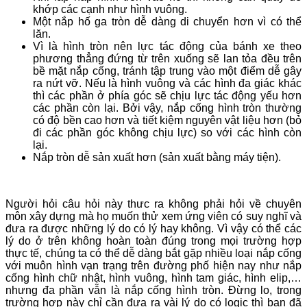
khớp các cạnh như hình vuông.
Một nắp hố ga tròn dễ dàng di chuyển hơn vì có thể
lăn.
Vì là hình tròn nên lực tác động của bánh xe theo
phương thẳng đứng từ trên xuống sẽ lan tỏa đều trên
bề mặt nắp cống, tránh tập trung vào một điểm dễ gây
ra nứt vỡ. Nếu là hình vuông và các hình đa giác khác
thì các phần ở phía góc sẽ chịu lực tác động yếu hơn
các phần còn lại. Bởi vậy, nắp cống hình tròn thường
có độ bền cao hơn và tiết kiệm nguyên vật liệu hơn (bỏ
đi các phần góc không chịu lực) so với các hình còn
lại.
Nắp tròn dễ sản xuất hơn (sản xuất bằng máy tiện).
Người hỏi câu hỏi này thưc ra không phải hỏi về chuyên
môn xây dựng mà họ muốn thử xem ứng viên có suy nghĩ và
đưa ra được những lý do có lý hay không. Vì vậy có thể các
lý do ở trên không hoàn toàn đúng trong mọi trường hợp
thực tế, chúng ta có thể dễ dàng bắt gặp nhiều loại nắp cống
với muôn hình vạn trạng trên đường phố hiện nay như nắp
cống hình chữ nhật, hình vuông, hình tam giác, hình elip,…
nhưng đa phần vẫn là nắp cống hình tròn. Đừng lo, trong
trường hợp này chỉ cần đưa ra vài lý do có logic thì bạn đã