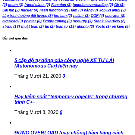
(2)
enum
(3)
friend class
(2)
Function
(3)
function overloading
(2)
Git
(3)
GitHub
(2)
hacker
(4)
hash function
(2)
Hàm
(3)
hằng
(3)
Job
(2)
linux
(9)
Lập trình hướng đối tượng
(3)
lớp bạn
(2)
nullptr
(3)
OOP
(4)
operator
(8)
overload
(3)
pointer
(8)
Programming
(3)
security
(3)
Stack Overflow
(2)
string
(18)
thuật toán
(2)
tip
(2)
toán tử
(13)
ubuntu
(3)
Yocto
(3)
ép kiểu
(5)
Bài viết gần đây
5 cấp độ tự động của công nghệ XE TỰ LÁI
(Autonomous Car) hiện nay
Tháng Mười 21, 2020
0
Hãy kiểm soát “temporary objects” trong chương
trình C++
Tháng Mười 8, 2020
0
ĐỪNG OVERLOAD (nạp chồng) hàm bằng cách