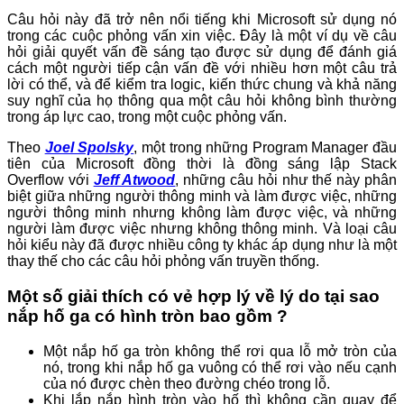
Câu hỏi này đã trở nên nổi tiếng khi Microsoft sử dụng nó
trong các cuộc phỏng vấn xin việc. Đây là một ví dụ về câu
hỏi giải quyết vấn đề sáng tạo được sử dụng để đánh giá
cách một người tiếp cận vấn đề với nhiều hơn một câu trả
lời có thể, và để kiểm tra logic, kiến thức chung và khả năng
suy nghĩ của họ thông qua một câu hỏi không bình thường
trong áp lực cao, trong một cuộc phỏng vấn.
Theo
Joel Spolsky
, một trong những Program Manager đầu
tiên của Microsoft đồng thời là đồng sáng lập Stack
Overflow với
Jeff Atwood
, những câu hỏi như thế này phân
biệt giữa những người thông minh và làm được việc, những
người thông minh nhưng không làm được việc, và những
người làm được việc nhưng không thông minh. Và loại câu
hỏi kiểu này đã được nhiều công ty khác áp dụng như là một
thay thế cho các câu hỏi phỏng vấn truyền thống.
Một số giải thích có vẻ hợp lý về lý do tại sao
nắp hố ga có hình tròn bao gồm ?
Một nắp hố ga tròn không thể rơi qua lỗ mở tròn của
nó, trong khi nắp hố ga vuông có thể rơi vào nếu cạnh
của nó được chèn theo đường chéo trong lỗ.
Khi lắp nắp hình tròn vào hố thì không cần quay để