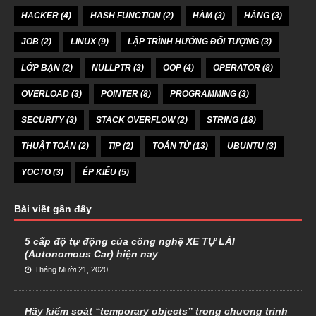
HACKER
(4)
HASH FUNCTION
(2)
HÀM
(3)
HẰNG
(3)
JOB
(2)
LINUX
(9)
LẬP TRÌNH HƯỚNG ĐỐI TƯỢNG
(3)
LỚP BẠN
(2)
NULLPTR
(3)
OOP
(4)
OPERATOR
(8)
OVERLOAD
(3)
POINTER
(8)
PROGRAMMING
(3)
SECURITY
(3)
STACK OVERFLOW
(2)
STRING
(18)
THUẬT TOÁN
(2)
TIP
(2)
TOÁN TỬ
(13)
UBUNTU
(3)
YOCTO
(3)
ÉP KIỂU
(5)
Bài viết gần đây
5 cấp độ tự động của công nghệ XE TỰ LÁI
(Autonomous Car) hiện nay
Tháng Mười 21, 2020
Hãy kiểm soát “temporary objects” trong chương trình