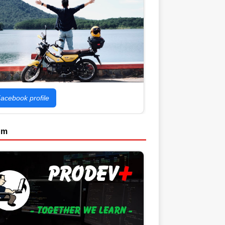
acebook profile
um