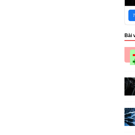
T
Bài 