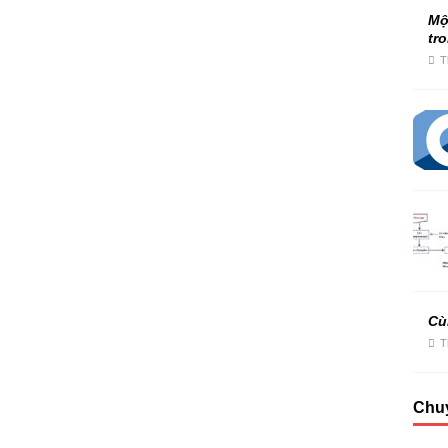
Mộ
tr
T
Cù
T
Chu