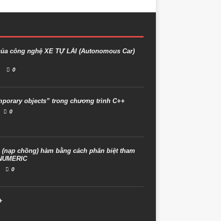
của công nghệ XE TỰ LÁI (Autonomous Car)
0
mporary objects” trong chương trình C++
0
ạp chồng) hàm bằng cách phân biệt tham
/NUMERIC
0
+