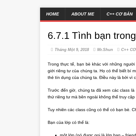
HOME
ABOUT ME
C++ CƠ BẢN
6.7.1 Tình bạn tron
Tháng Một 9, 2018
Mr.Shun
C++ CƠ
Trong thực tế, bạn bè khác với những người 
giới riêng tư của chúng ta. Họ có thể biết bí
thẻ tín dụng của chúng ta. Điều này là bởi vì 
Trước đến giờ, chúng ta đã xem các class là 
thứ riêng tư mà bên ngoài không thể truy cập
Tuy nhiên các class cũng có thể có bạn bè. C
Bạn của lớp có thể là:
một lớp (nó được gọi là lớp bạn – friend