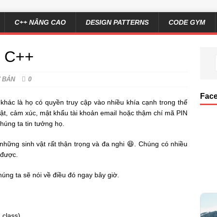
C++ NÂNG CAO
DESIGN PATTERNS
CODE GYM
g C++
 BẢN
0
Fac
khác là họ có quyền truy cập vào nhiều khía cạnh trong thế
 mật, cảm xúc, mật khẩu tài khoản email hoặc thậm chí mã PIN
chúng ta tin tưởng họ.
những sinh vật rất thận trọng và đa nghi 😆. Chúng có nhiều
 được.
húng ta sẽ nói về điều đó ngay bây giờ.
 class)