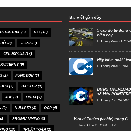
Bài viết gần đây
5 cấp độ tự động 
UTOMOTIVE
(6)
C++
(10)
hiện nay
Tháng Mười 21, 2020
UỖI
(8)
CLASS
(3)
CPLUSPLUS
(14)
Hãy kiểm soát “te
 PATTERNS
(9)
Tháng Mười 8, 2020
SS
(2)
FUNCTION
(3)
THUB
(2)
HACKER
(4)
ĐỪNG OVERLOAD (n
số kiểu POINTER
JOB
(2)
LINUX
(9)
Tháng Chín 29, 2020
N
(2)
NULLPTR
(3)
OOP
(4)
(8)
PROGRAMMING
(3)
Virtual Tables (vtable) trong C+
Tháng Chín 15, 2020
0
RING
(18)
THUẬT TOÁN
(2)