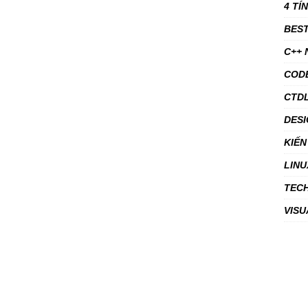
4 TÍ
BEST
C++
COD
CTDL
DESI
KIẾN
LINU
TEC
VISU