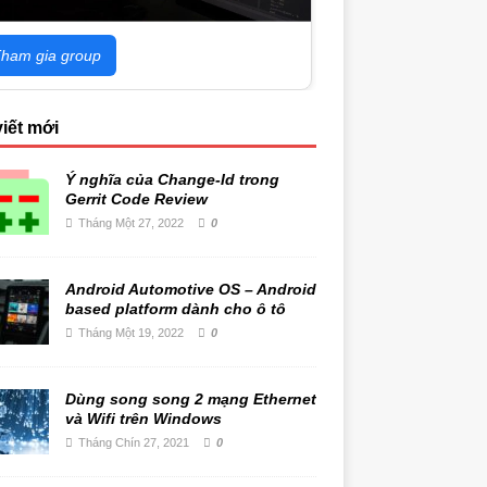
ham gia group
viết mới
Ý nghĩa của Change-Id trong
Gerrit Code Review
Tháng Một 27, 2022
0
Android Automotive OS – Android
based platform dành cho ô tô
Tháng Một 19, 2022
0
Dùng song song 2 mạng Ethernet
và Wifi trên Windows
Tháng Chín 27, 2021
0