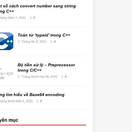
t số cách convert number sang string
ong C++
háng Năm 7, 2021
0
Toán tử ‘typeid’ trong C++
Tháng Ba 8, 2021
0
Bộ tiền xử lý – Preprocessor
trong C/C++
Tháng Mười Hai 28, 2020
0
ng tìm hiểu về Base64 encoding
háng Mười Một 4, 2020
0
yên mục