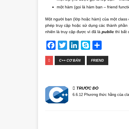
một hàm (gọi là hàm bạn – friend functi
Một người bạn (lớp hoặc hàm) của một class 
phép truy cập hoặc sử dụng các thành phần
nhiên là truy cập được vì đã là
public
thì bất
F
T
Li
S
S
a
w
n
k
h
c
C++ CƠ BẢN
itt
k
y
FRIEND
ar
e
er
e
p
e
b
dI
e
TRƯỚC ĐÓ
o
n
6.6.12 Phương thức hằng của cl
o
k