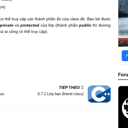
on)
có thể truy cập các thành phần ẩn của class đó. Bạn bè được
private
và
protected
của lớp (thành phần
public
thì đương
 cứ ai cũng có thể truy cập).
F
For
TIẾP THEO
ass
6.7.2 Lớp bạn (friend class)