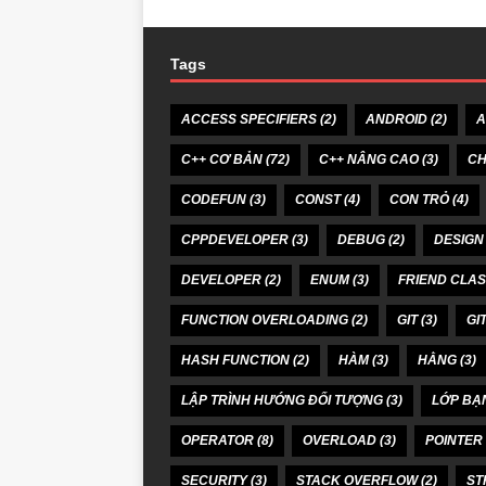
Tags
ACCESS SPECIFIERS
(2)
ANDROID
(2)
A
C++ CƠ BẢN
(72)
C++ NÂNG CAO
(3)
CH
CODEFUN
(3)
CONST
(4)
CON TRỎ
(4)
CPPDEVELOPER
(3)
DEBUG
(2)
DESIGN
DEVELOPER
(2)
ENUM
(3)
FRIEND CLA
FUNCTION OVERLOADING
(2)
GIT
(3)
GI
HASH FUNCTION
(2)
HÀM
(3)
HẰNG
(3)
LẬP TRÌNH HƯỚNG ĐỐI TƯỢNG
(3)
LỚP BẠ
OPERATOR
(8)
OVERLOAD
(3)
POINTER
SECURITY
(3)
STACK OVERFLOW
(2)
ST