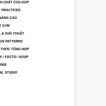
NH CHẤT CỦA OOP
 PRACTICES
 NÂNG CAO
E GYM
 & GIẢI THUẬT
GN PATTERNS
 THỨC TỔNG HỢP
X / YOCTO / AOSP
H365
AL STUDIO