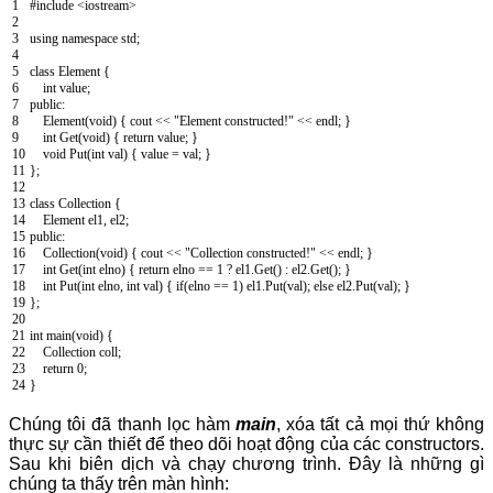
1
#include <iostream>
2
3
using
namespace
std
;
4
5
class
Element
{
6
int
value
;
7
public
:
8
Element
(
void
)
{
cout
<
<
"Element constructed!"
<
<
endl
;
}
9
int
Get
(
void
)
{
return
value
;
}
10
void
Put
(
int
val
)
{
value
=
val
;
}
11
}
;
12
13
class
Collection
{
14
Element
el1
,
el2
;
15
public
:
16
Collection
(
void
)
{
cout
<
<
"Collection constructed!"
<
<
endl
;
}
17
int
Get
(
int
elno
)
{
return
elno
==
1
?
el1
.
Get
(
)
:
el2
.
Get
(
)
;
}
18
int
Put
(
int
elno
,
int
val
)
{
if
(
elno
==
1
)
el1
.
Put
(
val
)
;
else
el2
.
Put
(
val
)
;
}
19
}
;
20
21
int
main
(
void
)
{
22
Collection
coll
;
23
return
0
;
24
}
Chúng tôi đã thanh lọc hàm
main
, xóa tất cả mọi thứ không
thực sự cần thiết để theo dõi hoạt động của các constructors.
Sau khi biên dịch và chạy chương trình. Đây là những gì
chúng ta thấy trên màn hình: