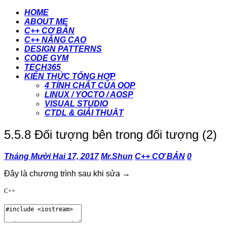
HOME
ABOUT ME
C++ CƠ BẢN
C++ NÂNG CAO
DESIGN PATTERNS
CODE GYM
TECH365
KIẾN THỨC TỔNG HỢP
4 TÍNH CHẤT CỦA OOP
LINUX / YOCTO / AOSP
VISUAL STUDIO
CTDL & GIẢI THUẬT
5.5.8 Đối tượng bên trong đối tượng (2)
Tháng Mười Hai 17, 2017
Mr.Shun
C++ CƠ BẢN
0
Đây là chương trình sau khi sửa →
C++