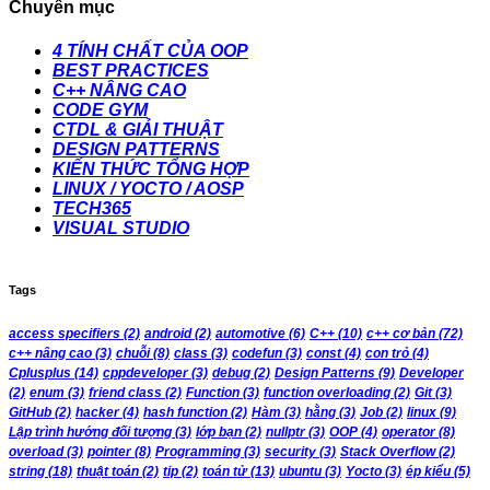
Chuyên mục
4 TÍNH CHẤT CỦA OOP
BEST PRACTICES
C++ NÂNG CAO
CODE GYM
CTDL & GIẢI THUẬT
DESIGN PATTERNS
KIẾN THỨC TỔNG HỢP
LINUX / YOCTO / AOSP
TECH365
VISUAL STUDIO
Tags
access specifiers
(2)
android
(2)
automotive
(6)
C++
(10)
c++ cơ bản
(72)
c++ nâng cao
(3)
chuỗi
(8)
class
(3)
codefun
(3)
const
(4)
con trỏ
(4)
Cplusplus
(14)
cppdeveloper
(3)
debug
(2)
Design Patterns
(9)
Developer
(2)
enum
(3)
friend class
(2)
Function
(3)
function overloading
(2)
Git
(3)
GitHub
(2)
hacker
(4)
hash function
(2)
Hàm
(3)
hằng
(3)
Job
(2)
linux
(9)
Lập trình hướng đối tượng
(3)
lớp bạn
(2)
nullptr
(3)
OOP
(4)
operator
(8)
overload
(3)
pointer
(8)
Programming
(3)
security
(3)
Stack Overflow
(2)
string
(18)
thuật toán
(2)
tip
(2)
toán tử
(13)
ubuntu
(3)
Yocto
(3)
ép kiểu
(5)