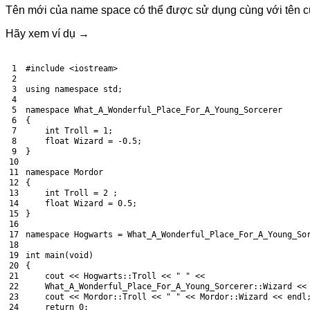
Tên mới của name space có thể được sử dụng cùng với tên cũ,
Hãy xem ví dụ →
1
#include <iostream>
2
3
using
namespace
std
;
4
5
namespace
What_A_Wonderful_Place_For_A_Young_Sorcerer
6
{
7
int
Troll
=
1
;
8
float
Wizard
=
-
0.5
;
9
}
10
11
namespace
Mordor
12
{
13
int
Troll
=
2
;
14
float
Wizard
=
0.5
;
15
}
16
17
namespace
Hogwarts
=
What_A_Wonderful_Place_For_A_Young_So
18
19
int
main
(
void
)
20
{
21
cout
<
<
Hogwarts
:
:
Troll
<
<
" "
<
<
22
What_A_Wonderful_Place_For_A_Young_Sorcerer
:
:
Wizard
<
<
23
cout
<
<
Mordor
:
:
Troll
<
<
" "
<
<
Mordor
:
:
Wizard
<
<
endl
24
return
0
;