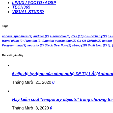
LINUX / YOCTO / AOSP
TECH365
VISUAL STUDIO
Tags
access specifiers
(2)
android
(2)
automotive
(6)
C++
(10)
c++ cơ bản
(72)
c++
friend class
(2)
Function
(3)
function overloading
(2)
Git
(3)
GitHub
(2)
hacker
Programming
(3)
security
(3)
Stack Overflow
(2)
string
(18)
thuật toán
(2)
tip
(
Bài viết gần đây
5 cấp độ tự động của công nghệ XE TỰ LÁI (Autono
Tháng Mười 21, 2020
0
Hãy kiểm soát “temporary objects” trong chương trì
Tháng Mười 8, 2020
0