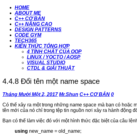
HOME
ABOUT ME
C++ CƠ BẢN
C++ NÂNG CAO
DESIGN PATTERNS
CODE GYM
TECH365
KIẾN THỨC TỔNG HỢP
4 TÍNH CHẤT CỦA OOP
LINUX / YOCTO / AOSP
VISUAL STUDIO
CTDL & GIẢI THUẬT
4.4.8 Đổi tên một name space
Tháng Mười Một 2, 2017
Mr.Shun
C++ CƠ BẢN
0
Có thể xảy ra một trong những name space mà bạn có hoặc muố
tên mới của nó chỉ trong tệp tin nguồn nơi xảy ra hành động đổ
Bạn có thể làm việc đó với một hình thức đặc biệt của câu lệ
using
new_name = old_name;