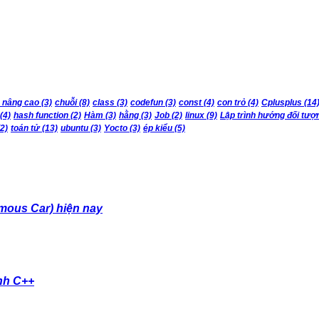
 nâng cao
(3)
chuỗi
(8)
class
(3)
codefun
(3)
const
(4)
con trỏ
(4)
Cplusplus
(14
(4)
hash function
(2)
Hàm
(3)
hằng
(3)
Job
(2)
linux
(9)
Lập trình hướng đối tượ
2)
toán tử
(13)
ubuntu
(3)
Yocto
(3)
ép kiểu
(5)
mous Car) hiện nay
nh C++