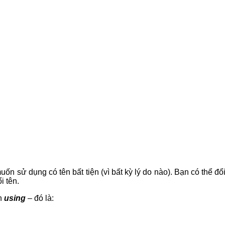
n sử dụng có tên bất tiện (vì bất kỳ lý do nào). Bạn có thể đổ
i tên.
nh
using
– đó là: