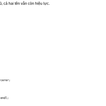
 cả hai tên vẫn còn hiệu lực.
rcerer
;
endl
;
;