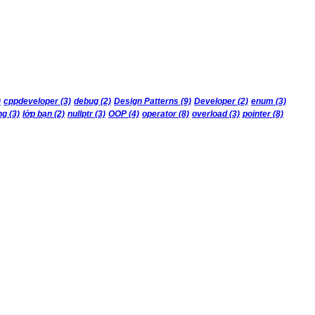
)
cppdeveloper
(3)
debug
(2)
Design Patterns
(9)
Developer
(2)
enum
(3)
ng
(3)
lớp bạn
(2)
nullptr
(3)
OOP
(4)
operator
(8)
overload
(3)
pointer
(8)