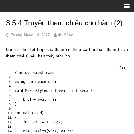
3.5.4 Truyền tham chiếu cho hàm (2)
Tháng Mười 16, 2017
Mr.Shun
Bạn có thể kết hợp các tham số theo cả hai loại (tham trị và
tham chiếu) nếu bạn thấy hữu ích →
C++
1
#include <iostream>
2
3
using
namespace
std
;
4
5
void
MixedStyles
(
int
bval
,
int
&bref)
6
{
7
    bref = bval + 1;
8
}
9
10
int
main
(
void
)
11
{
12
int
var1
=
1
,
var2
;
13
14
MixedStyles
(
var1
,
var2
)
;