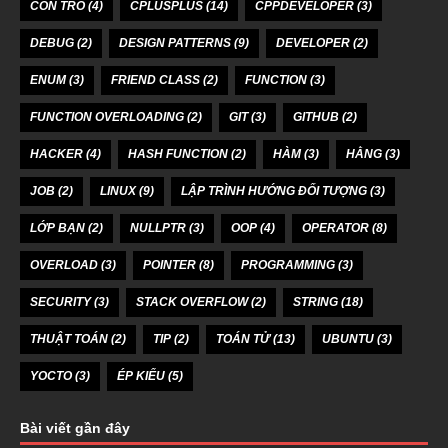
CON TRỎ
(4)
CPLUSPLUS
(14)
CPPDEVELOPER
(3)
DEBUG
(2)
DESIGN PATTERNS
(9)
DEVELOPER
(2)
ENUM
(3)
FRIEND CLASS
(2)
FUNCTION
(3)
FUNCTION OVERLOADING
(2)
GIT
(3)
GITHUB
(2)
HACKER
(4)
HASH FUNCTION
(2)
HÀM
(3)
HẰNG
(3)
JOB
(2)
LINUX
(9)
LẬP TRÌNH HƯỚNG ĐỐI TƯỢNG
(3)
LỚP BẠN
(2)
NULLPTR
(3)
OOP
(4)
OPERATOR
(8)
OVERLOAD
(3)
POINTER
(8)
PROGRAMMING
(3)
SECURITY
(3)
STACK OVERFLOW
(2)
STRING
(18)
THUẬT TOÁN
(2)
TIP
(2)
TOÁN TỬ
(13)
UBUNTU
(3)
YOCTO
(3)
ÉP KIỂU
(5)
Bài viết gần đây