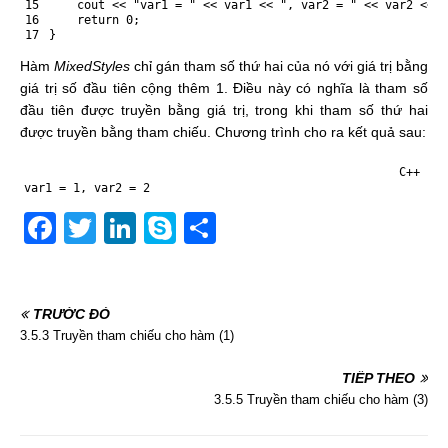
15
cout
<
<
"var1 = "
<
<
var1
<
<
", var2 = "
<
<
var2
<
<
e
16
return
0
;
17
}
Hàm
MixedStyles
chỉ gán tham số thứ hai của nó với giá trị bằng
giá trị số đầu tiên cộng thêm 1. Điều này có nghĩa là tham số
đầu tiên được truyền bằng giá trị, trong khi tham số thứ hai
được truyền bằng tham chiếu. Chương trình cho ra kết quả sau:
C++
1
var1
=
1
,
var2
=
2
F
T
Li
S
S
a
w
n
k
h
c
itt
k
y
ar
TRƯỚC ĐÓ
e
er
e
p
e
3.5.3 Truyền tham chiếu cho hàm (1)
b
dI
e
o
n
TIẾP THEO
3.5.5 Truyền tham chiếu cho hàm (3)
o