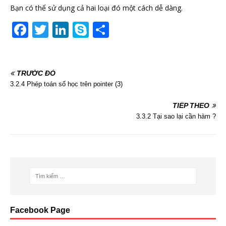
Bạn có thể sử dụng cả hai loại đó một cách dễ dàng.
F
T
Li
S
S
a
w
n
k
h
c
itt
k
y
ar
TRƯỚC ĐÓ
e
er
e
p
e
3.2.4 Phép toán số học trên pointer (3)
b
dI
e
o
n
TIẾP THEO
3.3.2 Tại sao lại cần hàm ?
o
k
Facebook Page