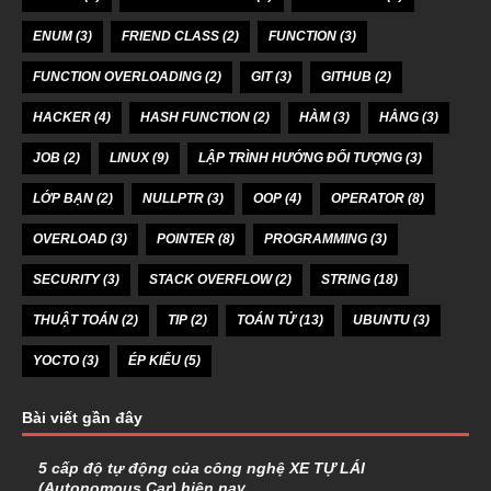
ENUM
(3)
FRIEND CLASS
(2)
FUNCTION
(3)
FUNCTION OVERLOADING
(2)
GIT
(3)
GITHUB
(2)
HACKER
(4)
HASH FUNCTION
(2)
HÀM
(3)
HẰNG
(3)
JOB
(2)
LINUX
(9)
LẬP TRÌNH HƯỚNG ĐỐI TƯỢNG
(3)
LỚP BẠN
(2)
NULLPTR
(3)
OOP
(4)
OPERATOR
(8)
OVERLOAD
(3)
POINTER
(8)
PROGRAMMING
(3)
SECURITY
(3)
STACK OVERFLOW
(2)
STRING
(18)
THUẬT TOÁN
(2)
TIP
(2)
TOÁN TỬ
(13)
UBUNTU
(3)
YOCTO
(3)
ÉP KIỂU
(5)
Bài viết gần đây
5 cấp độ tự động của công nghệ XE TỰ LÁI
(Autonomous Car) hiện nay