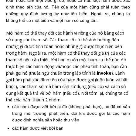
toán hoặc làm một việc gì đó, hoặc cả hai. Một hàm được xác
định theo tên của nó. Tên của một hàm cũng phải tuân theo
những quy định tương tự như tên biến. Ngoài ra, chúng ta
không thể có một biến và một hàm có cùng tên.
Mỗi hàm có thể thay đổi các hành vi riêng của nó bằng cách
sử dụng các tham số. Các tham số có thể ảnh hưởng đến
những gì được tính toán hoặc những gì được thực hiện bên
trong hàm. Ngoài ra, một hàm có thể thay đổi giá trị của các
tham số nếu cần thiết. Khi bạn muốn một hàm cụ thể nào đó
thực hiện các hành động và/hoặc các phép tính toán, bạn cần
phải gọi nó (thuật ngữ chuẩn trong lập trình là
invoke
). Lệnh
gọi hàm phải xác định tên của hàm được gọi (luôn luôn và bắt
buộc), các tham số mà hàm cần sử dụng (nếu có) và cách sử
dụng kết quả trả về bởi hàm (nếu có). Nói tóm lại, chúng ta có
thể chia hàm thành 2 nhóm:
các hàm được viết bởi ai đó (không phải bạn), nó đã có sẵn
trong môi trường phát triển, đôi khi được gọi là các hàm
được định nghĩa sẵn hoặc thư viện
các hàm được viết bởi bạn