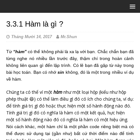
3.3.1 Hàm là gì ?
Tháng Mười 14, 2017
Mr.Shun
Từ
“hàm”
có thể không phải là xa lạ với bạn. Chắc chắn bạn đã
từng nghe nó nhiều lần trước đây, thậm chí trong hoàn cảnh
không liên quan gì đến lập trình. Có lẽ bạn đã gặp từ này trong
bài học toán. Bạn có nhớ
sin
không, đó là một trong nhiều ví dụ
về hàm.
Chúng ta có thể ví một
hàm
như một loại hộp (kiểu như hộp
phép thuật 😄) có thể làm điều gì đó có ích cho chúng ta, ví dụ:
để tính giá trị gì đó hoặc thực hiện một số hành động nào đó.
Tính giá trị gì đó có nghĩa là hàm có một kết quả, hực hiện
một số hành động nào đó có nghĩa là hàm có một hiệu ứng.
Nói cách khác, một hàm chỉ là một phần code riêng biệt mà có
thể được sử dụng tại (gần như) bất cứ thời điểm nào để tính