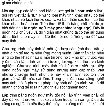
gì mà chúng ta nói.
Một tập hợp các lệnh phổ biến được gọi là “
instruction list
“,
đôi khi viết tắt là “
IL
“. Những loại máy tính khác nhau có thể
khác nhau về kích thước của
IL
và bản thân các lệnh có thể
khác nhau hoàn toàn. Trên thực tế
IL
là bảng chữ cái được
biết đến như là
ngôn ngữ máy
(
machine language
). Đây là
ngôn ngữ chủ yếu và đơn giản nhất chúng ta có thể sử dụng
để ra lệnh cho máy tính. Có thể nói nó là “tiếng mẹ đẻ” của
máy tính.
Chương trình máy tính là một tập hợp các lệnh theo trật tự
nhất định để tạo ra hiệu ứng mong muốn. Bản thân các hiệu
ứng có thể khác nhau ở mỗi trường hợp – nó phụ thuộc vào
ý định của lập trình viên, trí tưởng tượng, kiến thức và kinh
nghiệm. Chương trình máy tính có thể được viết trực tiếp
bằng ngôn ngữ máy sử dụng những lệnh cấp thấp. Viết
những chương trình như thế này khá nhạt nhẽo, tốn thời
gian và và dễ mắc sai lầm. Trong giai đầu của công nghệ
máy tính, nó là phương pháp duy nhất để lập trình, và nó đã
nhanh chóng để lộ ra những thiếu sót nghiêm trọng.
Lập trình bằng ngôn ngữ máy đòi hỏi lập trình viên phải có
đầy đủ kiến thức về thiết kế và kiến trúc phần cứng. Điều đó
cũng có nghĩa là nếu thay thế máy tính bằng một thiết kế mới