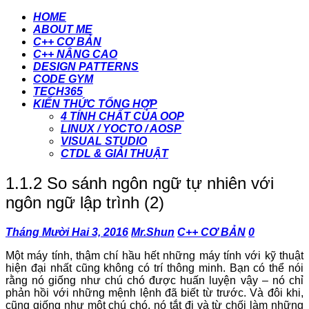
HOME
ABOUT ME
C++ CƠ BẢN
C++ NÂNG CAO
DESIGN PATTERNS
CODE GYM
TECH365
KIẾN THỨC TỔNG HỢP
4 TÍNH CHẤT CỦA OOP
LINUX / YOCTO / AOSP
VISUAL STUDIO
CTDL & GIẢI THUẬT
1.1.2 So sánh ngôn ngữ tự nhiên với
ngôn ngữ lập trình (2)
Tháng Mười Hai 3, 2016
Mr.Shun
C++ CƠ BẢN
0
Một máy tính, thậm chí hầu hết những máy tính với kỹ thuật
hiện đại nhất cũng không có trí thông minh. Bạn có thể nói
rằng nó giống như chú chó được huấn luyện vậy – nó chỉ
phản hồi với những mệnh lệnh đã biết từ trước. Và đôi khi,
cũng giống như một chú chó, nó tắt đi và từ chối làm những