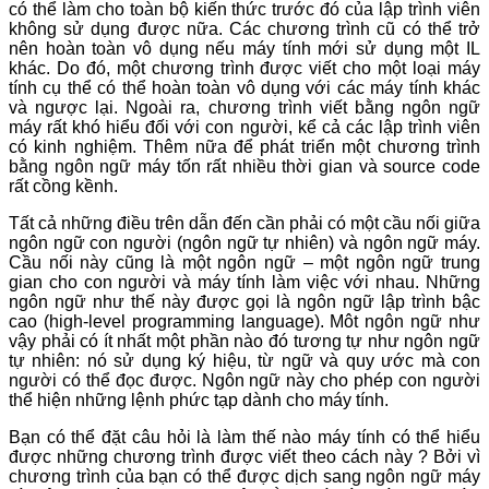
có thể làm cho toàn bộ kiến thức trước đó của lập trình viên
không sử dụng được nữa. Các chương trình cũ có thể trở
nên hoàn toàn vô dụng nếu máy tính mới sử dụng một IL
khác. Do đó, một chương trình được viết cho một loại máy
tính cụ thể có thể hoàn toàn vô dụng với các máy tính khác
và ngược lại. Ngoài ra, chương trình viết bằng ngôn ngữ
máy rất khó hiểu đối với con người, kể cả các lập trình viên
có kinh nghiệm. Thêm nữa để phát triển một chương trình
bằng ngôn ngữ máy tốn rất nhiều thời gian và source code
rất cồng kềnh.
Tất cả những điều trên dẫn đến cần phải có một cầu nối giữa
ngôn ngữ con người (ngôn ngữ tự nhiên) và ngôn ngữ máy.
Cầu nối này cũng là một ngôn ngữ – một ngôn ngữ trung
gian cho con người và máy tính làm việc với nhau. Những
ngôn ngữ như thế này được gọi là ngôn ngữ lập trình bậc
cao (high-level programming language). Môt ngôn ngữ như
vậy phải có ít nhất một phần nào đó tương tự như ngôn ngữ
tự nhiên: nó sử dụng ký hiệu, từ ngữ và quy ước mà con
người có thể đọc được. Ngôn ngữ này cho phép con người
thể hiện những lệnh phức tạp dành cho máy tính.
Bạn có thể đặt câu hỏi là làm thế nào máy tính có thể hiểu
được những chương trình được viết theo cách này ? Bởi vì
chương trình của bạn có thể được dịch sang ngôn ngữ máy