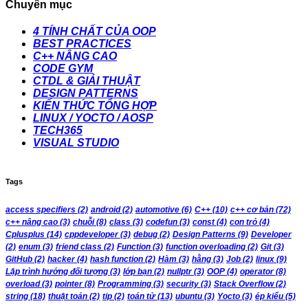
Chuyên mục
4 TÍNH CHẤT CỦA OOP
BEST PRACTICES
C++ NÂNG CAO
CODE GYM
CTDL & GIẢI THUẬT
DESIGN PATTERNS
KIẾN THỨC TỔNG HỢP
LINUX / YOCTO / AOSP
TECH365
VISUAL STUDIO
Tags
access specifiers
(2)
android
(2)
automotive
(6)
C++
(10)
c++ cơ bản
(72)
c++ nâng cao
(3)
chuỗi
(8)
class
(3)
codefun
(3)
const
(4)
con trỏ
(4)
Cplusplus
(14)
cppdeveloper
(3)
debug
(2)
Design Patterns
(9)
Developer
(2)
enum
(3)
friend class
(2)
Function
(3)
function overloading
(2)
Git
(3)
GitHub
(2)
hacker
(4)
hash function
(2)
Hàm
(3)
hằng
(3)
Job
(2)
linux
(9)
Lập trình hướng đối tượng
(3)
lớp bạn
(2)
nullptr
(3)
OOP
(4)
operator
(8)
overload
(3)
pointer
(8)
Programming
(3)
security
(3)
Stack Overflow
(2)
string
(18)
thuật toán
(2)
tip
(2)
toán tử
(13)
ubuntu
(3)
Yocto
(3)
ép kiểu
(5)