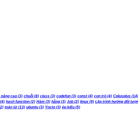
 nâng cao
(3)
chuỗi
(8)
class
(3)
codefun
(3)
const
(4)
con trỏ
(4)
Cplusplus
(14
(4)
hash function
(2)
Hàm
(3)
hằng
(3)
Job
(2)
linux
(9)
Lập trình hướng đối tượ
2)
toán tử
(13)
ubuntu
(3)
Yocto
(3)
ép kiểu
(5)