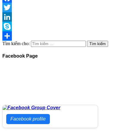
Facebook
Twitter
LinkedIn
Skype
Tìm kiếm cho:
Share
Facebook Page
Facebook profile