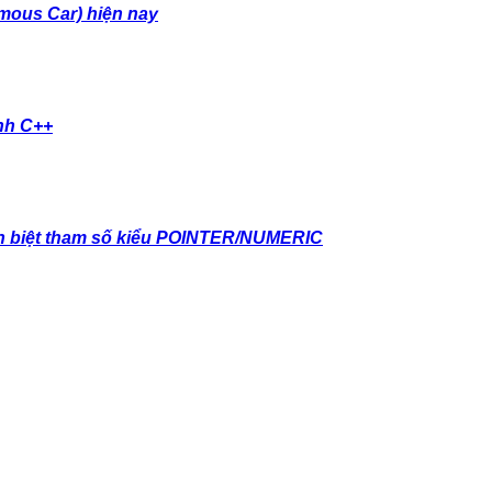
mous Car) hiện nay
nh C++
 biệt tham số kiểu POINTER/NUMERIC