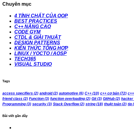
Chuyên mục
4 TÍNH CHẤT CỦA OOP
BEST PRACTICES
C++ NÂNG CAO
CODE GYM
CTDL & GIẢI THUẬT
DESIGN PATTERNS
KIẾN THỨC TỔNG HỢP
LINUX / YOCTO / AOSP
TECH365
VISUAL STUDIO
Tags
access specifiers
(2)
android
(2)
automotive
(6)
C++
(10)
c++ cơ bản
(72)
c++
friend class
(2)
Function
(3)
function overloading
(2)
Git
(3)
GitHub
(2)
hacker
Programming
(3)
security
(3)
Stack Overflow
(2)
string
(18)
thuật toán
(2)
tip
(
Bài viết gần đây