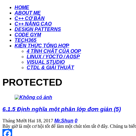
HOME
ABOUT ME
C++ CƠ BẢN
C++ NÂNG CAO
DESIGN PATTERNS
CODE GYM
TECH365
KIẾN THỨC TỔNG HỢP
4 TÍNH CHẤT CỦA OOP
LINUX / YOCTO / AOSP
VISUAL STUDIO
CTDL & GIẢI THUẬT
PROTECTED
6.1.5 Định nghĩa một phân lớp đơn giản (5)
Tháng Mười Hai 18, 2017
Mr.Shun
0
Bây giờ là một cơ hội tốt để làm một chút tóm tắt ở đây. Chúng ta bi