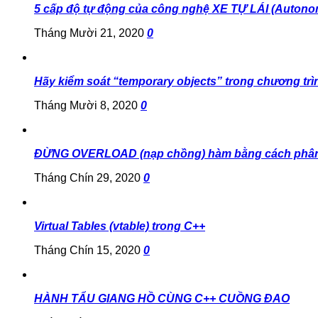
5 cấp độ tự động của công nghệ XE TỰ LÁI (Autono
Tháng Mười 21, 2020
0
Hãy kiểm soát “temporary objects” trong chương trì
Tháng Mười 8, 2020
0
ĐỪNG OVERLOAD (nạp chồng) hàm bằng cách phân
Tháng Chín 29, 2020
0
Virtual Tables (vtable) trong C++
Tháng Chín 15, 2020
0
HÀNH TẨU GIANG HỒ CÙNG C++ CUỒNG ĐAO