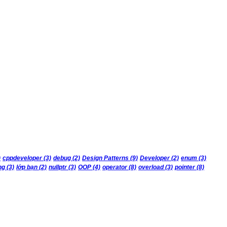
)
cppdeveloper
(3)
debug
(2)
Design Patterns
(9)
Developer
(2)
enum
(3)
ng
(3)
lớp bạn
(2)
nullptr
(3)
OOP
(4)
operator
(8)
overload
(3)
pointer
(8)