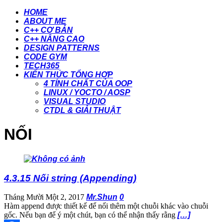
HOME
ABOUT ME
C++ CƠ BẢN
C++ NÂNG CAO
DESIGN PATTERNS
CODE GYM
TECH365
KIẾN THỨC TỔNG HỢP
4 TÍNH CHẤT CỦA OOP
LINUX / YOCTO / AOSP
VISUAL STUDIO
CTDL & GIẢI THUẬT
NỐI
4.3.15 Nối string (Appending)
Tháng Mười Một 2, 2017
Mr.Shun
0
Hàm append được thiết kế để nối thêm một chuỗi khác vào chuỗi
gốc. Nếu bạn để ý một chút, bạn có thể nhận thấy rằng
[…]