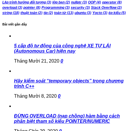
Lập trình hướng đối tượng
(3)
lớp bạn
(2)
nullptr
(3)
OOP
(4)
operator
(8)
overload
(3)
pointer
(8)
Programming
(3)
security
(3)
Stack Overflow
(2)
string
(18)
thuật toán
(2)
tip
(2)
toán tử
(13)
ubuntu
(3)
Yocto
(3)
ép kiểu
(5)
Bài viết gần đây
5 cấp độ tự động của công nghệ XE TỰ LÁI
(Autonomous Car) hiện nay
Tháng Mười 21, 2020
0
Hãy kiểm soát “temporary objects” trong chương
trình C++
Tháng Mười 8, 2020
0
ĐỪNG OVERLOAD (nạp chồng) hàm bằng cách
phân biệt tham số kiểu POINTER/NUMERIC