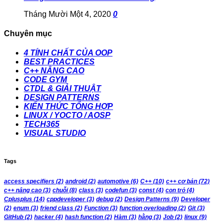
Tháng Mười Một 4, 2020
0
Chuyên mục
4 TÍNH CHẤT CỦA OOP
BEST PRACTICES
C++ NÂNG CAO
CODE GYM
CTDL & GIẢI THUẬT
DESIGN PATTERNS
KIẾN THỨC TỔNG HỢP
LINUX / YOCTO / AOSP
TECH365
VISUAL STUDIO
Tags
access specifiers
(2)
android
(2)
automotive
(6)
C++
(10)
c++ cơ bản
(72)
c++ nâng cao
(3)
chuỗi
(8)
class
(3)
codefun
(3)
const
(4)
con trỏ
(4)
Cplusplus
(14)
cppdeveloper
(3)
debug
(2)
Design Patterns
(9)
Developer
(2)
enum
(3)
friend class
(2)
Function
(3)
function overloading
(2)
Git
(3)
GitHub
(2)
hacker
(4)
hash function
(2)
Hàm
(3)
hằng
(3)
Job
(2)
linux
(9)