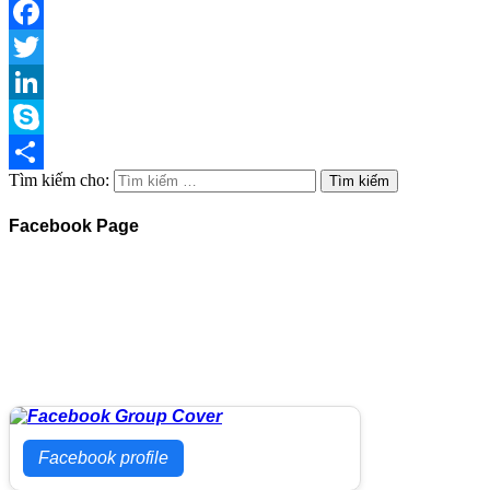
Facebook
Twitter
LinkedIn
Skype
Tìm kiếm cho:
Share
Facebook Page
Facebook profile