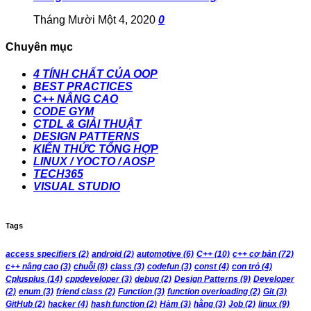
Tháng Mười Một 4, 2020
0
Chuyên mục
4 TÍNH CHẤT CỦA OOP
BEST PRACTICES
C++ NÂNG CAO
CODE GYM
CTDL & GIẢI THUẬT
DESIGN PATTERNS
KIẾN THỨC TỔNG HỢP
LINUX / YOCTO / AOSP
TECH365
VISUAL STUDIO
Tags
access specifiers
(2)
android
(2)
automotive
(6)
C++
(10)
c++ cơ bản
(72)
c++ nâng cao
(3)
chuỗi
(8)
class
(3)
codefun
(3)
const
(4)
con trỏ
(4)
Cplusplus
(14)
cppdeveloper
(3)
debug
(2)
Design Patterns
(9)
Developer
(2)
enum
(3)
friend class
(2)
Function
(3)
function overloading
(2)
Git
(3)
GitHub
(2)
hacker
(4)
hash function
(2)
Hàm
(3)
hằng
(3)
Job
(2)
linux
(9)