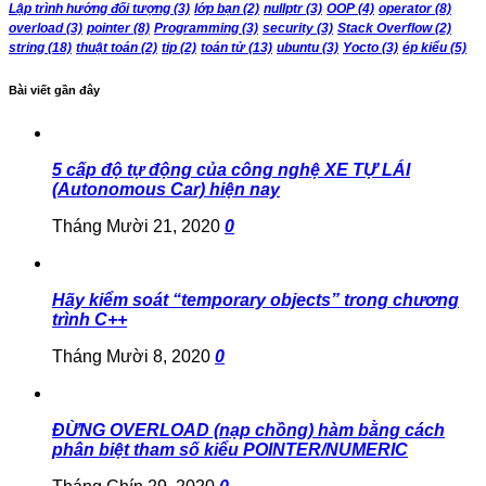
Lập trình hướng đối tượng
(3)
lớp bạn
(2)
nullptr
(3)
OOP
(4)
operator
(8)
overload
(3)
pointer
(8)
Programming
(3)
security
(3)
Stack Overflow
(2)
string
(18)
thuật toán
(2)
tip
(2)
toán tử
(13)
ubuntu
(3)
Yocto
(3)
ép kiểu
(5)
Bài viết gần đây
5 cấp độ tự động của công nghệ XE TỰ LÁI
(Autonomous Car) hiện nay
Tháng Mười 21, 2020
0
Hãy kiểm soát “temporary objects” trong chương
trình C++
Tháng Mười 8, 2020
0
ĐỪNG OVERLOAD (nạp chồng) hàm bằng cách
phân biệt tham số kiểu POINTER/NUMERIC