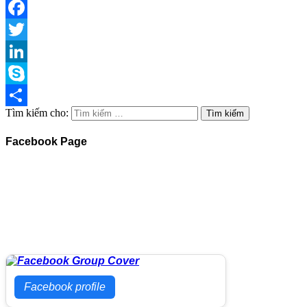
Facebook
Twitter
LinkedIn
Skype
Tìm kiếm cho:
Share
Facebook Page
Facebook profile