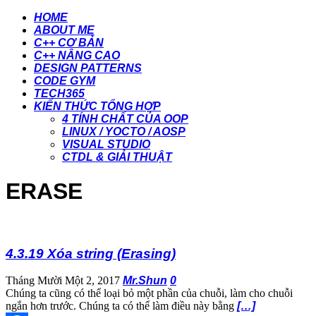
HOME
ABOUT ME
C++ CƠ BẢN
C++ NÂNG CAO
DESIGN PATTERNS
CODE GYM
TECH365
KIẾN THỨC TỔNG HỢP
4 TÍNH CHẤT CỦA OOP
LINUX / YOCTO / AOSP
VISUAL STUDIO
CTDL & GIẢI THUẬT
ERASE
4.3.19 Xóa string (Erasing)
Tháng Mười Một 2, 2017
Mr.Shun
0
Chúng ta cũng có thể loại bỏ một phần của chuỗi, làm cho chuỗi
ngắn hơn trước. Chúng ta có thể làm điều này bằng
[…]