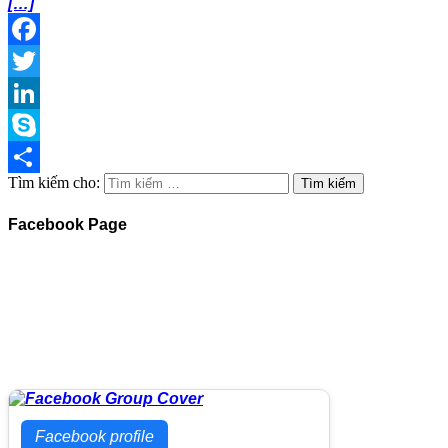
[…]
Facebook
Twitter
LinkedIn
Skype
Tìm kiếm cho:
Share
Facebook Page
Facebook profile