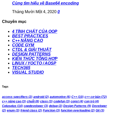
Cùng tìm hiểu về Base64 encoding
Tháng Mười Một 4, 2020
0
Chuyên mục
4 TÍNH CHẤT CỦA OOP
BEST PRACTICES
C++ NÂNG CAO
CODE GYM
CTDL & GIẢI THUẬT
DESIGN PATTERNS
KIẾN THỨC TỔNG HỢP
LINUX / YOCTO / AOSP
TECH365
VISUAL STUDIO
Tags
access specifiers
(2)
android
(2)
automotive
(6)
C++
(10)
c++ cơ bản
(72)
c++ nâng cao
(3)
chuỗi
(8)
class
(3)
codefun
(3)
const
(4)
con trỏ
(4)
Cplusplus
(14)
cppdeveloper
(3)
debug
(2)
Design Patterns
(9)
Developer
(2)
enum
(3)
friend class
(2)
Function
(3)
function overloading
(2)
Git
(3)