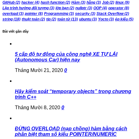
GitHub
(2)
hacker
(4)
hash function
(2)
Hàm
(3)
hằng
(3)
Job
(2)
linux
(9)
Lập trình hướng đối tượng
(3)
lớp bạn
(2)
nullptr
(3)
OOP
(4)
operator
(8)
overload
(3)
pointer
(8)
Programming
(3)
security
(3)
Stack Overflow
(2)
string
(18)
thuật toán
(2)
tip
(2)
toán tử
(13)
ubuntu
(3)
Yocto
(3)
ép kiểu
(5)
Bài viết gần đây
5 cấp độ tự động của công nghệ XE TỰ LÁI
(Autonomous Car) hiện nay
Tháng Mười 21, 2020
0
Hãy kiểm soát “temporary objects” trong chương
trình C++
Tháng Mười 8, 2020
0
ĐỪNG OVERLOAD (nạp chồng) hàm bằng cách
phân biệt tham số kiểu POINTER/NUMERIC