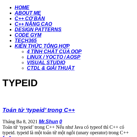
HOME
ABOUT ME
C++ CƠ BẢN
C++ NÂNG CAO
DESIGN PATTERNS
CODE GYM
TECH365
KIẾN THỨC TỔNG HỢP
4 TÍNH CHẤT CỦA OOP
LINUX / YOCTO / AOSP
VISUAL STUDIO
CTDL & GIẢI THUẬT
TYPEID
Toán tử ‘typeid’ trong C++
Tháng Ba 8, 2021
Mr.Shun
0
Toán tử ‘typeid’ trong C++ Nếu như Java có typeof thì C++ có
typeid. typeid là một toán tử một ngôi (unary operator) trong C++