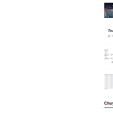
To
T
Chu