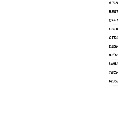
4 TÍ
BEST
C++
COD
CTDL
DESI
KIẾN
LINU
TEC
VISU