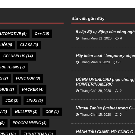
Bài viết gần đây
5 cấp độ tự động của công ngh
UTOMOTIVE
(6)
C++
(10)
Tháng Mười 21, 2020
0
UỖI
(8)
CLASS
(3)
Hãy kiểm soát “temporary obje
CPLUSPLUS
(14)
Tháng Mười 8, 2020
0
 PATTERNS
(9)
SS
(2)
FUNCTION
(3)
ĐỪNG OVERLOAD (nạp chồng) h
POINTER/NUMERIC
THUB
(2)
HACKER
(4)
Tháng Chín 29, 2020
0
JOB
(2)
LINUX
(9)
Virtual Tables (vtable) trong C+
N
(2)
NULLPTR
(3)
OOP
(4)
Tháng Chín 15, 2020
0
(8)
PROGRAMMING
(3)
HÀNH TẨU GIANG HỒ CÙNG C
RING
(18)
THUẬT TOÁN
(2)