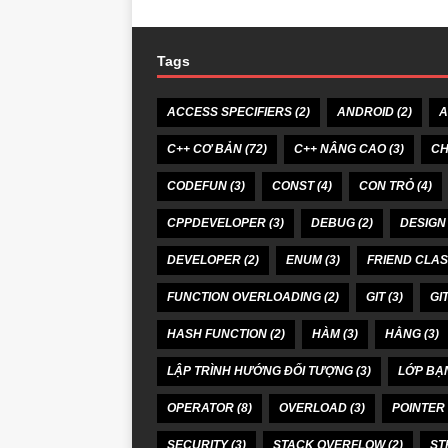
Tags
ACCESS SPECIFIERS
(2)
ANDROID
(2)
A
C++ CƠ BẢN
(72)
C++ NÂNG CAO
(3)
CH
CODEFUN
(3)
CONST
(4)
CON TRỎ
(4)
CPPDEVELOPER
(3)
DEBUG
(2)
DESIGN
DEVELOPER
(2)
ENUM
(3)
FRIEND CLA
FUNCTION OVERLOADING
(2)
GIT
(3)
GI
HASH FUNCTION
(2)
HÀM
(3)
HẰNG
(3)
LẬP TRÌNH HƯỚNG ĐỐI TƯỢNG
(3)
LỚP BẠ
OPERATOR
(8)
OVERLOAD
(3)
POINTER
SECURITY
(3)
STACK OVERFLOW
(2)
ST