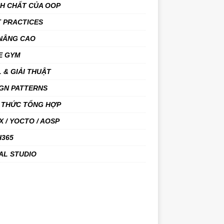
NH CHẤT CỦA OOP
 PRACTICES
 NÂNG CAO
E GYM
 & GIẢI THUẬT
GN PATTERNS
 THỨC TỔNG HỢP
X / YOCTO / AOSP
H365
AL STUDIO