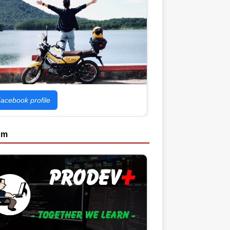
acebook profile
um