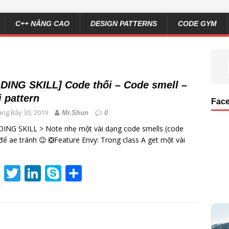
C++ NÂNG CAO
DESIGN PATTERNS
CODE GYM
DING SKILL] Code thối – Code smell –
i pattern
Fac
ng Bảy 30, 2019
Mr.Shun
0
ING SKILL > Note nhẹ một vài dạng code smells (code
 để ae tránh 😉 ❎Feature Envy: Trong class A get một vài
F
T
Li
S
S
a
w
n
k
h
c
itt
k
y
ar
e
er
e
p
e