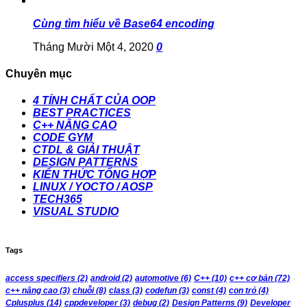
Cùng tìm hiểu về Base64 encoding
Tháng Mười Một 4, 2020
0
Chuyên mục
4 TÍNH CHẤT CỦA OOP
BEST PRACTICES
C++ NÂNG CAO
CODE GYM
CTDL & GIẢI THUẬT
DESIGN PATTERNS
KIẾN THỨC TỔNG HỢP
LINUX / YOCTO / AOSP
TECH365
VISUAL STUDIO
Tags
access specifiers
(2)
android
(2)
automotive
(6)
C++
(10)
c++ cơ bản
(72)
c++ nâng cao
(3)
chuỗi
(8)
class
(3)
codefun
(3)
const
(4)
con trỏ
(4)
Cplusplus
(14)
cppdeveloper
(3)
debug
(2)
Design Patterns
(9)
Developer