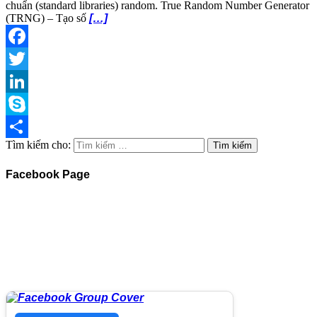
chuẩn (standard libraries) random. True Random Number Generator
(TRNG) – Tạo số
[…]
Facebook
Twitter
LinkedIn
Skype
Tìm kiếm cho:
Share
Facebook Page