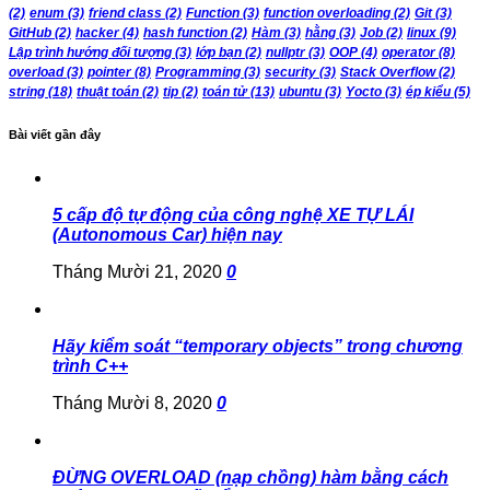
(2)
enum
(3)
friend class
(2)
Function
(3)
function overloading
(2)
Git
(3)
GitHub
(2)
hacker
(4)
hash function
(2)
Hàm
(3)
hằng
(3)
Job
(2)
linux
(9)
Lập trình hướng đối tượng
(3)
lớp bạn
(2)
nullptr
(3)
OOP
(4)
operator
(8)
overload
(3)
pointer
(8)
Programming
(3)
security
(3)
Stack Overflow
(2)
string
(18)
thuật toán
(2)
tip
(2)
toán tử
(13)
ubuntu
(3)
Yocto
(3)
ép kiểu
(5)
Bài viết gần đây
5 cấp độ tự động của công nghệ XE TỰ LÁI
(Autonomous Car) hiện nay
Tháng Mười 21, 2020
0
Hãy kiểm soát “temporary objects” trong chương
trình C++
Tháng Mười 8, 2020
0
ĐỪNG OVERLOAD (nạp chồng) hàm bằng cách