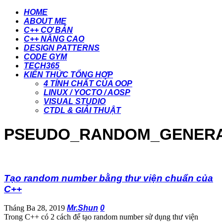
HOME
ABOUT ME
C++ CƠ BẢN
C++ NÂNG CAO
DESIGN PATTERNS
CODE GYM
TECH365
KIẾN THỨC TỔNG HỢP
4 TÍNH CHẤT CỦA OOP
LINUX / YOCTO / AOSP
VISUAL STUDIO
CTDL & GIẢI THUẬT
PSEUDO_RANDOM_GENER
Tạo random number bằng thư viện chuẩn của
C++
Tháng Ba 28, 2019
Mr.Shun
0
Trong C++ có 2 cách để tạo random number sử dụng thư viện