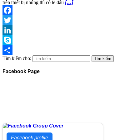
trên thiết bị nhúng thì có lẽ đâu
[…]
Facebook
Twitter
LinkedIn
Skype
Tìm kiếm cho:
Share
Facebook Page
Facebook profile