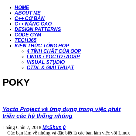
HOME
ABOUT ME
C++ CƠ BẢN
C++ NÂNG CAO
DESIGN PATTERNS
CODE GYM
TECH365
KIẾN THỨC TỔNG HỢP
4 TÍNH CHẤT CỦA OOP
LINUX / YOCTO / AOSP
VISUAL STUDIO
CTDL & GIẢI THUẬT
POKY
Yocto Project và ứng dụng trong việc phát
triển các hệ thống nhúng
Tháng Chín 7, 2018
Mr.Shun
0
Các bạn làm về nhúng và đặc biệt là các bạn làm việc với Linux