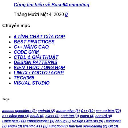
Cùng tìm hiểu về Base64 encoding
Tháng Mười Một 4, 2020
0
Chuyên mục
4 TÍNH CHẤT CỦA OOP
BEST PRACTICES
C++ NÂNG CAO
CODE GYM
CTDL & GIẢI THUẬT
DESIGN PATTERNS
KIẾN THỨC TỔNG HỢP
LINUX / YOCTO / AOSP
TECH365
VISUAL STUDIO
Tags
access specifiers
(2)
android
(2)
automotive
(6)
C++
(10)
c++ cơ bản
(72)
c++ nâng cao
(3)
chuỗi
(8)
class
(3)
codefun
(3)
const
(4)
con trỏ
(4)
Cplusplus
(14)
cppdeveloper
(3)
debug
(2)
Design Patterns
(9)
Developer
(2)
enum
(3)
friend class
(2)
Function
(3)
function overloading
(2)
Git
(3)