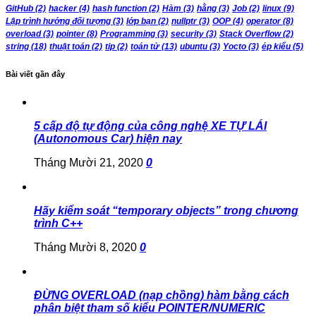
GitHub
(2)
hacker
(4)
hash function
(2)
Hàm
(3)
hằng
(3)
Job
(2)
linux
(9)
Lập trình hướng đối tượng
(3)
lớp bạn
(2)
nullptr
(3)
OOP
(4)
operator
(8)
overload
(3)
pointer
(8)
Programming
(3)
security
(3)
Stack Overflow
(2)
string
(18)
thuật toán
(2)
tip
(2)
toán tử
(13)
ubuntu
(3)
Yocto
(3)
ép kiểu
(5)
Bài viết gần đây
5 cấp độ tự động của công nghệ XE TỰ LÁI
(Autonomous Car) hiện nay
Tháng Mười 21, 2020
0
Hãy kiểm soát “temporary objects” trong chương
trình C++
Tháng Mười 8, 2020
0
ĐỪNG OVERLOAD (nạp chồng) hàm bằng cách
phân biệt tham số kiểu POINTER/NUMERIC