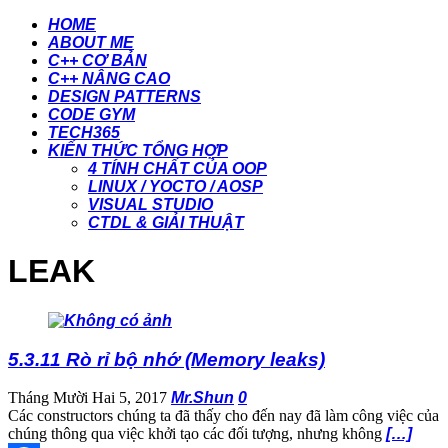
HOME
ABOUT ME
C++ CƠ BẢN
C++ NÂNG CAO
DESIGN PATTERNS
CODE GYM
TECH365
KIẾN THỨC TỔNG HỢP
4 TÍNH CHẤT CỦA OOP
LINUX / YOCTO / AOSP
VISUAL STUDIO
CTDL & GIẢI THUẬT
LEAK
5.3.11 Rò rỉ bộ nhớ (Memory leaks)
Tháng Mười Hai 5, 2017
Mr.Shun
0
Các constructors chúng ta đã thấy cho đến nay đã làm công việc của
chúng thông qua việc khởi tạo các đối tượng, nhưng không
[…]