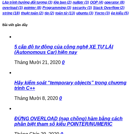
Lập trình hướng đối tượng
(3)
lớp bạn
(2)
nullptr
(3)
OOP
(4)
operator
(8)
overload
(3)
pointer
(8)
Programming
(3)
security
(3)
Stack Overflow
(2)
string
(18)
thuật toán
(2)
tip
(2)
toán tử
(13)
ubuntu
(3)
Yocto
(3)
ép kiểu
(5)
Bài viết gần đây
5 cấp độ tự động của công nghệ XE TỰ LÁI
(Autonomous Car) hiện nay
Tháng Mười 21, 2020
0
Hãy kiểm soát “temporary objects” trong chương
trình C++
Tháng Mười 8, 2020
0
ĐỪNG OVERLOAD (nạp chồng) hàm bằng cách
phân biệt tham số kiểu POINTER/NUMERIC