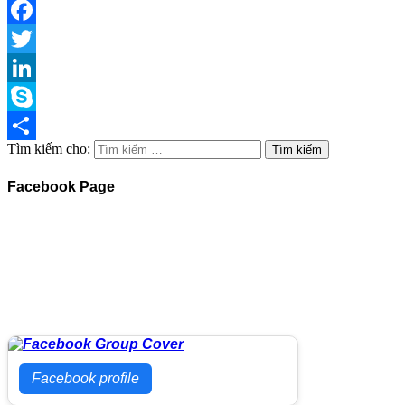
Facebook
Twitter
LinkedIn
Skype
Tìm kiếm cho:
Share
Facebook Page
Facebook profile