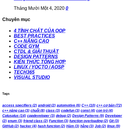
Tháng Mười Một 4, 2020
0
Chuyên mục
4 TÍNH CHẤT CỦA OOP
BEST PRACTICES
C++ NÂNG CAO
CODE GYM
CTDL & GIẢI THUẬT
DESIGN PATTERNS
KIẾN THỨC TỔNG HỢP
LINUX / YOCTO / AOSP
TECH365
VISUAL STUDIO
Tags
access specifiers
(2)
android
(2)
automotive
(6)
C++
(10)
c++ cơ bản
(72)
c++ nâng cao
(3)
chuỗi
(8)
class
(3)
codefun
(3)
const
(4)
con trỏ
(4)
Cplusplus
(14)
cppdeveloper
(3)
debug
(2)
Design Patterns
(9)
Developer
(2)
enum
(3)
friend class
(2)
Function
(3)
function overloading
(2)
Git
(3)
GitHub
(2)
hacker
(4)
hash function
(2)
Hàm
(3)
hằng
(3)
Job
(2)
linux
(9)