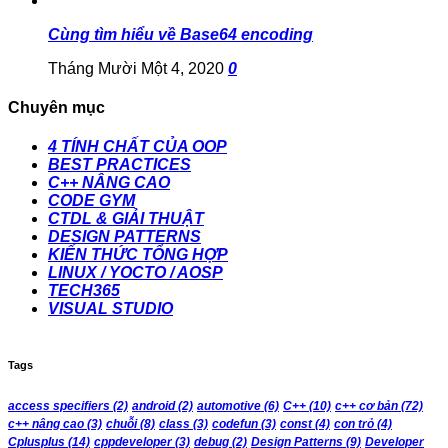
Cùng tìm hiểu về Base64 encoding
Tháng Mười Một 4, 2020
0
Chuyên mục
4 TÍNH CHẤT CỦA OOP
BEST PRACTICES
C++ NÂNG CAO
CODE GYM
CTDL & GIẢI THUẬT
DESIGN PATTERNS
KIẾN THỨC TỔNG HỢP
LINUX / YOCTO / AOSP
TECH365
VISUAL STUDIO
Tags
access specifiers
(2)
android
(2)
automotive
(6)
C++
(10)
c++ cơ bản
(72)
c++ nâng cao
(3)
chuỗi
(8)
class
(3)
codefun
(3)
const
(4)
con trỏ
(4)
Cplusplus
(14)
cppdeveloper
(3)
debug
(2)
Design Patterns
(9)
Developer