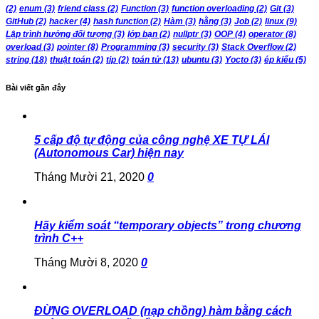
(2)
enum
(3)
friend class
(2)
Function
(3)
function overloading
(2)
Git
(3)
GitHub
(2)
hacker
(4)
hash function
(2)
Hàm
(3)
hằng
(3)
Job
(2)
linux
(9)
Lập trình hướng đối tượng
(3)
lớp bạn
(2)
nullptr
(3)
OOP
(4)
operator
(8)
overload
(3)
pointer
(8)
Programming
(3)
security
(3)
Stack Overflow
(2)
string
(18)
thuật toán
(2)
tip
(2)
toán tử
(13)
ubuntu
(3)
Yocto
(3)
ép kiểu
(5)
Bài viết gần đây
5 cấp độ tự động của công nghệ XE TỰ LÁI
(Autonomous Car) hiện nay
Tháng Mười 21, 2020
0
Hãy kiểm soát “temporary objects” trong chương
trình C++
Tháng Mười 8, 2020
0
ĐỪNG OVERLOAD (nạp chồng) hàm bằng cách