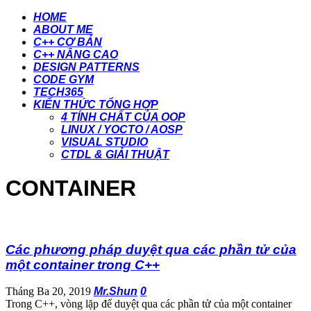
HOME
ABOUT ME
C++ CƠ BẢN
C++ NÂNG CAO
DESIGN PATTERNS
CODE GYM
TECH365
KIẾN THỨC TỔNG HỢP
4 TÍNH CHẤT CỦA OOP
LINUX / YOCTO / AOSP
VISUAL STUDIO
CTDL & GIẢI THUẬT
CONTAINER
Các phương pháp duyệt qua các phần tử của
một container trong C++
Tháng Ba 20, 2019
Mr.Shun
0
Trong C++, vòng lặp để duyệt qua các phần tử của một container