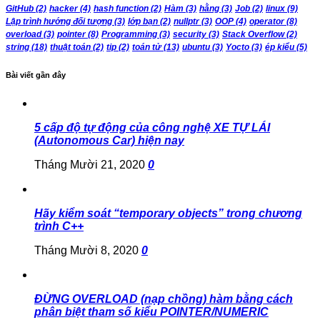
GitHub
(2)
hacker
(4)
hash function
(2)
Hàm
(3)
hằng
(3)
Job
(2)
linux
(9)
Lập trình hướng đối tượng
(3)
lớp bạn
(2)
nullptr
(3)
OOP
(4)
operator
(8)
overload
(3)
pointer
(8)
Programming
(3)
security
(3)
Stack Overflow
(2)
string
(18)
thuật toán
(2)
tip
(2)
toán tử
(13)
ubuntu
(3)
Yocto
(3)
ép kiểu
(5)
Bài viết gần đây
5 cấp độ tự động của công nghệ XE TỰ LÁI
(Autonomous Car) hiện nay
Tháng Mười 21, 2020
0
Hãy kiểm soát “temporary objects” trong chương
trình C++
Tháng Mười 8, 2020
0
ĐỪNG OVERLOAD (nạp chồng) hàm bằng cách
phân biệt tham số kiểu POINTER/NUMERIC