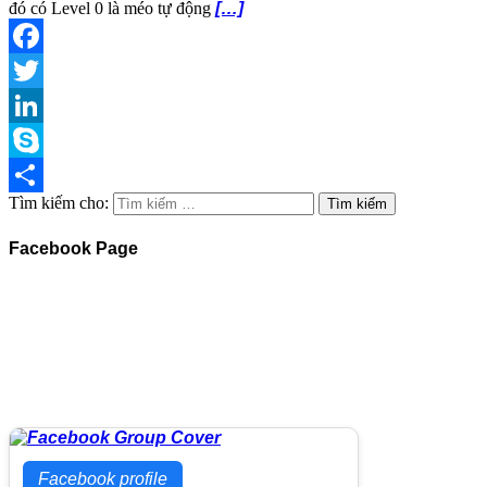
đó có Level 0 là méo tự động
[…]
Facebook
Twitter
LinkedIn
Skype
Tìm kiếm cho:
Share
Facebook Page
Facebook profile