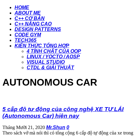
HOME
ABOUT ME
C++ CƠ BẢN
C++ NÂNG CAO
DESIGN PATTERNS
CODE GYM
TECH365
KIẾN THỨC TỔNG HỢP
4 TÍNH CHẤT CỦA OOP
LINUX / YOCTO / AOSP
VISUAL STUDIO
CTDL & GIẢI THUẬT
AUTONOMOUS CAR
5 cấp độ tự động của công nghệ XE TỰ LÁI
(Autonomous Car) hiện nay
Tháng Mười 21, 2020
Mr.Shun
0
Theo sách vở mà nói thì có tổng cộng 6 cấp độ tự động của xe trong