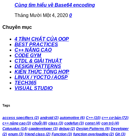
Cùng tìm hiểu về Base64 encoding
Tháng Mười Một 4, 2020
0
Chuyên mục
4 TÍNH CHẤT CỦA OOP
BEST PRACTICES
C++ NÂNG CAO
CODE GYM
CTDL & GIẢI THUẬT
DESIGN PATTERNS
KIẾN THỨC TỔNG HỢP
LINUX / YOCTO / AOSP
TECH365
VISUAL STUDIO
Tags
access specifiers
(2)
android
(2)
automotive
(6)
C++
(10)
c++ cơ bản
(72)
c++ nâng cao
(3)
chuỗi
(8)
class
(3)
codefun
(3)
const
(4)
con trỏ
(4)
Cplusplus
(14)
cppdeveloper
(3)
debug
(2)
Design Patterns
(9)
Developer
(2)
enum
(3)
friend class
(2)
Function
(3)
function overloading
(2)
Git
(3)