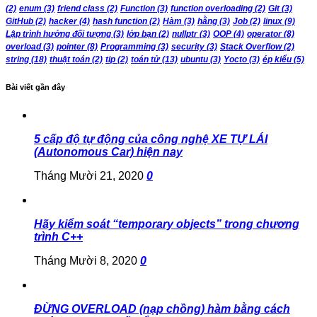
(2)
enum
(3)
friend class
(2)
Function
(3)
function overloading
(2)
Git
(3)
GitHub
(2)
hacker
(4)
hash function
(2)
Hàm
(3)
hằng
(3)
Job
(2)
linux
(9)
Lập trình hướng đối tượng
(3)
lớp bạn
(2)
nullptr
(3)
OOP
(4)
operator
(8)
overload
(3)
pointer
(8)
Programming
(3)
security
(3)
Stack Overflow
(2)
string
(18)
thuật toán
(2)
tip
(2)
toán tử
(13)
ubuntu
(3)
Yocto
(3)
ép kiểu
(5)
Bài viết gần đây
5 cấp độ tự động của công nghệ XE TỰ LÁI
(Autonomous Car) hiện nay
Tháng Mười 21, 2020
0
Hãy kiểm soát “temporary objects” trong chương
trình C++
Tháng Mười 8, 2020
0
ĐỪNG OVERLOAD (nạp chồng) hàm bằng cách