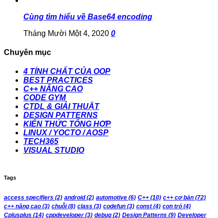
Cùng tìm hiểu về Base64 encoding
Tháng Mười Một 4, 2020
0
Chuyên mục
4 TÍNH CHẤT CỦA OOP
BEST PRACTICES
C++ NÂNG CAO
CODE GYM
CTDL & GIẢI THUẬT
DESIGN PATTERNS
KIẾN THỨC TỔNG HỢP
LINUX / YOCTO / AOSP
TECH365
VISUAL STUDIO
Tags
access specifiers
(2)
android
(2)
automotive
(6)
C++
(10)
c++ cơ bản
(72)
c++ nâng cao
(3)
chuỗi
(8)
class
(3)
codefun
(3)
const
(4)
con trỏ
(4)
Cplusplus
(14)
cppdeveloper
(3)
debug
(2)
Design Patterns
(9)
Developer