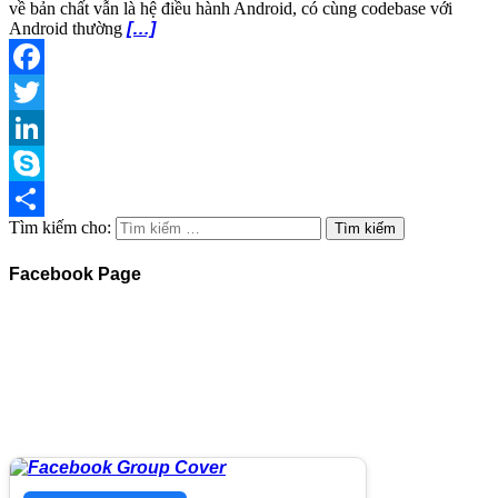
về bản chất vẫn là hệ điều hành Android, có cùng codebase với
Android thường
[…]
Facebook
Twitter
LinkedIn
Skype
Tìm kiếm cho:
Share
Facebook Page