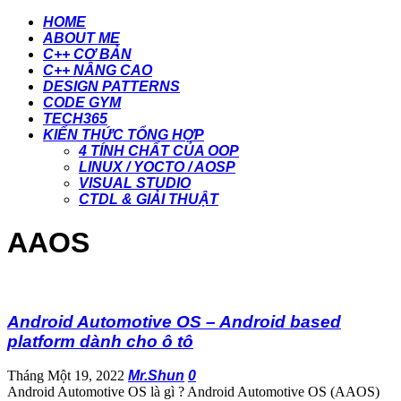
HOME
ABOUT ME
C++ CƠ BẢN
C++ NÂNG CAO
DESIGN PATTERNS
CODE GYM
TECH365
KIẾN THỨC TỔNG HỢP
4 TÍNH CHẤT CỦA OOP
LINUX / YOCTO / AOSP
VISUAL STUDIO
CTDL & GIẢI THUẬT
AAOS
Android Automotive OS – Android based
platform dành cho ô tô
Tháng Một 19, 2022
Mr.Shun
0
Android Automotive OS là gì ? Android Automotive OS (AAOS)