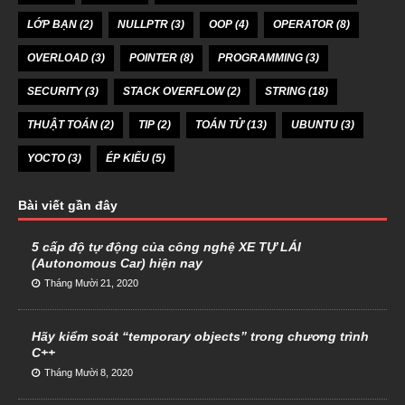
LỚP BẠN
(2)
NULLPTR
(3)
OOP
(4)
OPERATOR
(8)
OVERLOAD
(3)
POINTER
(8)
PROGRAMMING
(3)
SECURITY
(3)
STACK OVERFLOW
(2)
STRING
(18)
THUẬT TOÁN
(2)
TIP
(2)
TOÁN TỬ
(13)
UBUNTU
(3)
YOCTO
(3)
ÉP KIỂU
(5)
Bài viết gần đây
5 cấp độ tự động của công nghệ XE TỰ LÁI
(Autonomous Car) hiện nay
Tháng Mười 21, 2020
Hãy kiểm soát “temporary objects” trong chương trình
C++
Tháng Mười 8, 2020