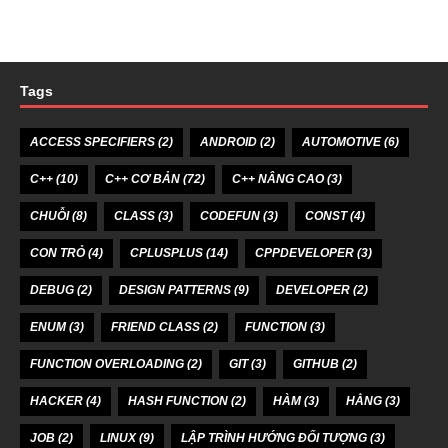
Tags
ACCESS SPECIFIERS
(2)
ANDROID
(2)
AUTOMOTIVE
(6)
C++
(10)
C++ CƠ BẢN
(72)
C++ NÂNG CAO
(3)
CHUỖI
(8)
CLASS
(3)
CODEFUN
(3)
CONST
(4)
CON TRỎ
(4)
CPLUSPLUS
(14)
CPPDEVELOPER
(3)
DEBUG
(2)
DESIGN PATTERNS
(9)
DEVELOPER
(2)
ENUM
(3)
FRIEND CLASS
(2)
FUNCTION
(3)
FUNCTION OVERLOADING
(2)
GIT
(3)
GITHUB
(2)
HACKER
(4)
HASH FUNCTION
(2)
HÀM
(3)
HẰNG
(3)
JOB
(2)
LINUX
(9)
LẬP TRÌNH HƯỚNG ĐỐI TƯỢNG
(3)