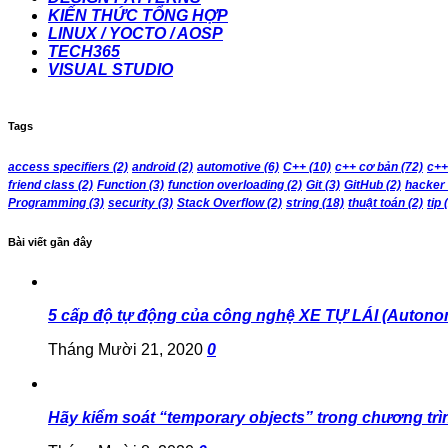
KIẾN THỨC TỔNG HỢP
LINUX / YOCTO / AOSP
TECH365
VISUAL STUDIO
Tags
access specifiers
(2)
android
(2)
automotive
(6)
C++
(10)
c++ cơ bản
(72)
c++
friend class
(2)
Function
(3)
function overloading
(2)
Git
(3)
GitHub
(2)
hacker
Programming
(3)
security
(3)
Stack Overflow
(2)
string
(18)
thuật toán
(2)
tip
(
Bài viết gần đây
5 cấp độ tự động của công nghệ XE TỰ LÁI (Autono
Tháng Mười 21, 2020
0
Hãy kiểm soát “temporary objects” trong chương trì