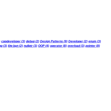
)
cppdeveloper
(3)
debug
(2)
Design Patterns
(9)
Developer
(2)
enum
(3)
ng
(3)
lớp bạn
(2)
nullptr
(3)
OOP
(4)
operator
(8)
overload
(3)
pointer
(8)