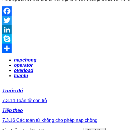
Facebook
Twitter
LinkedIn
Skype
Share
napchong
operator
overload
toantu
Trước đó
7.3.14 Toán tử con trỏ
Tiếp theo
7.3.16 Các toán tử không cho phép nạp chồng