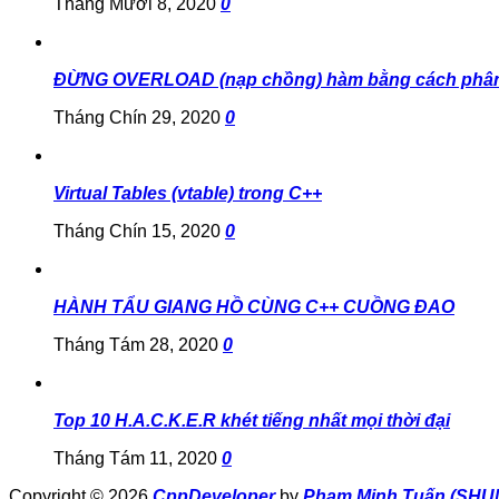
Tháng Mười 8, 2020
0
ĐỪNG OVERLOAD (nạp chồng) hàm bằng cách phân
Tháng Chín 29, 2020
0
Virtual Tables (vtable) trong C++
Tháng Chín 15, 2020
0
HÀNH TẨU GIANG HỒ CÙNG C++ CUỒNG ĐAO
Tháng Tám 28, 2020
0
Top 10 H.A.C.K.E.R khét tiếng nhất mọi thời đại
Tháng Tám 11, 2020
0
Copyright © 2026
CppDeveloper
by
Phạm Minh Tuấn (SHU