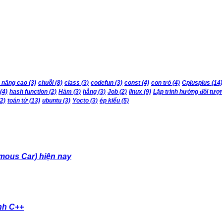
 nâng cao
(3)
chuỗi
(8)
class
(3)
codefun
(3)
const
(4)
con trỏ
(4)
Cplusplus
(14
(4)
hash function
(2)
Hàm
(3)
hằng
(3)
Job
(2)
linux
(9)
Lập trình hướng đối tượ
2)
toán tử
(13)
ubuntu
(3)
Yocto
(3)
ép kiểu
(5)
mous Car) hiện nay
nh C++