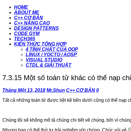
HOME
ABOUT ME
C++ CƠ BẢN
C++ NÂNG CAO
DESIGN PATTERNS
CODE GYM
TECH365
KIẾN THỨC TỔNG HỢP
4 TÍNH CHẤT CỦA OOP
LINUX / YOCTO / AOSP
VISUAL STUDIO
CTDL & GIẢI THUẬT
7.3.15 Một số toán tử khác có thể nạp c
Tháng Một 13, 2018
Mr.Shun
C++ CƠ BẢN
0
Tất cả những toán tử được liệt kê bên dưới cũng có thể nạp
Chúng tôi sẽ không mô tả chúng chi tiết về chúng, bởi vì chún
Nhưng bạn có thể thử tự trải nghiệm với chúng. Chúc vủi vẻ 