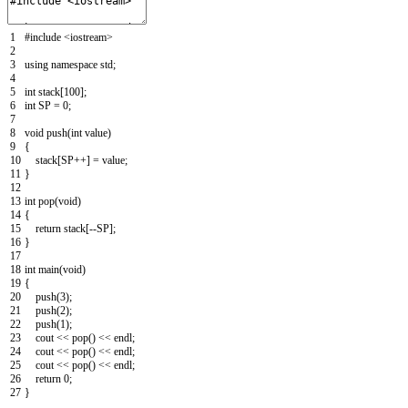
1
#include <iostream>
2
3
using
namespace
std
;
4
5
int
stack
[
100
]
;
6
int
SP
=
0
;
7
8
void
push
(
int
value
)
9
{
10
stack
[
SP
++
]
=
value
;
11
}
12
13
int
pop
(
void
)
14
{
15
return
stack
[
--
SP
]
;
16
}
17
18
int
main
(
void
)
19
{
20
push
(
3
)
;
21
push
(
2
)
;
22
push
(
1
)
;
23
cout
<
<
pop
(
)
<
<
endl
;
24
cout
<
<
pop
(
)
<
<
endl
;
25
cout
<
<
pop
(
)
<
<
endl
;
26
return
0
;
27
}