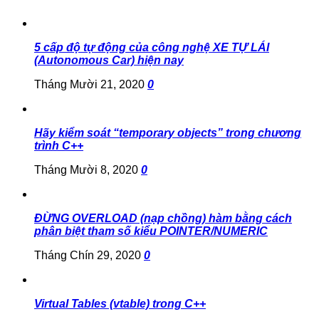
5 cấp độ tự động của công nghệ XE TỰ LÁI
(Autonomous Car) hiện nay
Tháng Mười 21, 2020
0
Hãy kiểm soát “temporary objects” trong chương
trình C++
Tháng Mười 8, 2020
0
ĐỪNG OVERLOAD (nạp chồng) hàm bằng cách
phân biệt tham số kiểu POINTER/NUMERIC
Tháng Chín 29, 2020
0
Virtual Tables (vtable) trong C++