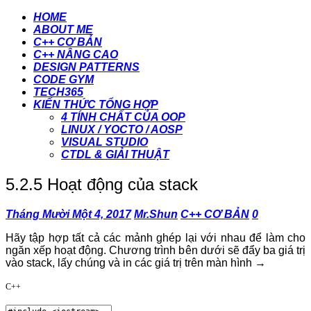
HOME
ABOUT ME
C++ CƠ BẢN
C++ NÂNG CAO
DESIGN PATTERNS
CODE GYM
TECH365
KIẾN THỨC TỔNG HỢP
4 TÍNH CHẤT CỦA OOP
LINUX / YOCTO / AOSP
VISUAL STUDIO
CTDL & GIẢI THUẬT
5.2.5 Hoạt động của stack
Tháng Mười Một 4, 2017
Mr.Shun
C++ CƠ BẢN
0
Hãy tập hợp tất cả các mảnh ghép lại với nhau để làm cho
ngăn xếp hoạt động. Chương trình bên dưới sẽ đẩy ba giá trị
vào stack, lấy chúng và in các giá trị trên màn hình →
C++