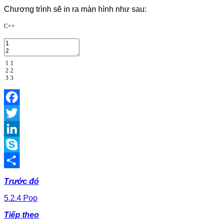
Chương trình sẽ in ra màn hình như sau:
C++
1
1
2
2
3
3
Facebook
Twitter
LinkedIn
Skype
Share
Trước đó
5.2.4 Pop
Tiếp theo