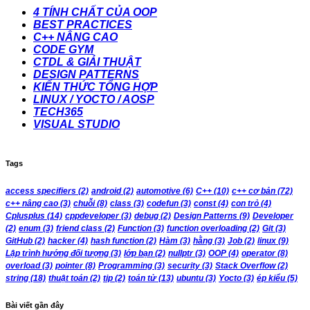
4 TÍNH CHẤT CỦA OOP
BEST PRACTICES
C++ NÂNG CAO
CODE GYM
CTDL & GIẢI THUẬT
DESIGN PATTERNS
KIẾN THỨC TỔNG HỢP
LINUX / YOCTO / AOSP
TECH365
VISUAL STUDIO
Tags
access specifiers
(2)
android
(2)
automotive
(6)
C++
(10)
c++ cơ bản
(72)
c++ nâng cao
(3)
chuỗi
(8)
class
(3)
codefun
(3)
const
(4)
con trỏ
(4)
Cplusplus
(14)
cppdeveloper
(3)
debug
(2)
Design Patterns
(9)
Developer
(2)
enum
(3)
friend class
(2)
Function
(3)
function overloading
(2)
Git
(3)
GitHub
(2)
hacker
(4)
hash function
(2)
Hàm
(3)
hằng
(3)
Job
(2)
linux
(9)
Lập trình hướng đối tượng
(3)
lớp bạn
(2)
nullptr
(3)
OOP
(4)
operator
(8)
overload
(3)
pointer
(8)
Programming
(3)
security
(3)
Stack Overflow
(2)
string
(18)
thuật toán
(2)
tip
(2)
toán tử
(13)
ubuntu
(3)
Yocto
(3)
ép kiểu
(5)
Bài viết gần đây