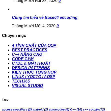
Tháng Mười Hai 28, 2020
0
Cùng tìm hiểu về Base64 encoding
Tháng Mười Một 4, 2020
0
Chuyên mục
4 TÍNH CHẤT CỦA OOP
BEST PRACTICES
C++ NÂNG CAO
CODE GYM
CTDL & GIẢI THUẬT
DESIGN PATTERNS
KIẾN THỨC TỔNG HỢP
LINUX / YOCTO / AOSP
TECH365
VISUAL STUDIO
Tags
access specifiers
(2)
android
(2)
automotive
(6)
C++
(10)
c++ cơ bản
(72)