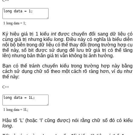
C++
1
long
data
=
1
;
Ký hiệu giá trị 1 kiểu
int
được chuyển đổi sang dữ liệu có
cùng giá trị nhưng kiểu
long
. Điều này có nghĩa là biểu diễn
nội bộ bên trong dữ liệu có thể thay đổi (trong trường hợp cụ
thể này, số bit được sử dụng để lưu trữ giá trị có thể tăng
lên) nhưng bản thân giá trị vẫn không bị ảnh hưởng.
Bạn có thể tránh chuyển kiểu trong trường hợp này bằng
cách sử dụng chữ số theo một cách rõ ràng hơn, ví dụ như
thế này:
C++
1
long
data
=
1L
;
Hậu tố ‘L’ (hoặc ‘l’ cũng được) nói rằng chữ số đó có kiểu
long
.