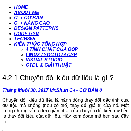
HOME
ABOUT ME
C++ CƠ BẢN
C++ NÂNG CAO
DESIGN PATTERNS
CODE GYM
TECH365
KIẾN THỨC TỔNG HỢP
4 TÍNH CHẤT CỦA OOP
LINUX / YOCTO / AOSP
VISUAL STUDIO
CTDL & GIẢI THUẬT
4.2.1 Chuyển đổi kiểu dữ liệu là gì ?
Tháng Mười 30, 2017
Mr.Shun
C++ CƠ BẢN
0
Chuyển đổi kiểu dữ liệu là hành động thay đổi đặc tính của
dữ liệu mà không (nếu có thể) thay đổi giá trị của nó. Một
trong những ví dụ đơn giản nhất của chuyển đổi kiểu dữ liệu
là thay đổi kiểu của dữ liệu. Hãy xem đoạn mã bên sau đây
→