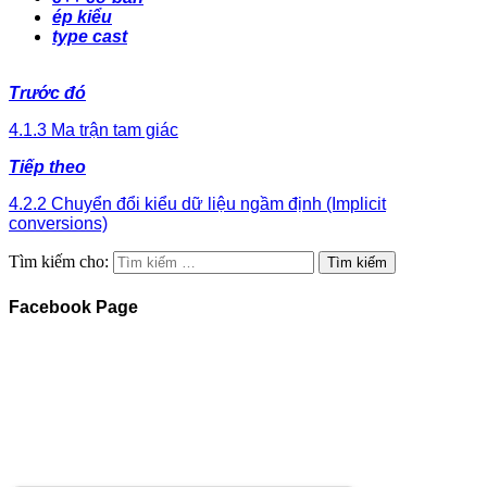
ép kiểu
type cast
Trước đó
4.1.3 Ma trận tam giác
Tiếp theo
4.2.2 Chuyển đổi kiểu dữ liệu ngầm định (Implicit
conversions)
Tìm kiếm cho:
Facebook Page