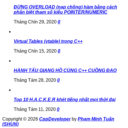
ĐỪNG OVERLOAD (nạp chồng) hàm bằng cách
phân biệt tham số kiểu POINTER/NUMERIC
Tháng Chín 29, 2020
0
Virtual Tables (vtable) trong C++
Tháng Chín 15, 2020
0
HÀNH TẨU GIANG HỒ CÙNG C++ CUỒNG ĐAO
Tháng Tám 28, 2020
0
Top 10 H.A.C.K.E.R khét tiếng nhất mọi thời đại
Tháng Tám 11, 2020
0
Copyright © 2026
CppDeveloper
by
Phạm Minh Tuấn
(SHUN)