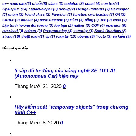
c++ nâng cao
(3)
chuỗi
(8)
class
(3)
codefun
(3)
const
(4)
con trỏ
(4)
Cplusplus
(14)
cppdeveloper
(3)
debug
(2)
Design Patterns
(9)
Developer
(2)
enum
(3)
friend class
(2)
Function
(3)
function overloading
(2)
Git
(3)
GitHub
(2)
hacker
(4)
hash function
(2)
Hàm
(3)
hằng
(3)
Job
(2)
linux
(9)
Lập trình hướng đối tượng
(3)
lớp bạn
(2)
nullptr
(3)
OOP
(4)
operator
(8)
overload
(3)
pointer
(8)
Programming
(3)
security
(3)
Stack Overflow
(2)
string
(18)
thuật toán
(2)
tip
(2)
toán tử
(13)
ubuntu
(3)
Yocto
(3)
ép kiểu
(5)
Bài viết gần đây
5 cấp độ tự động của công nghệ XE TỰ LÁI
(Autonomous Car) hiện nay
Tháng Mười 21, 2020
0
Hãy kiểm soát “temporary objects” trong chương
trình C++
Tháng Mười 8, 2020
0